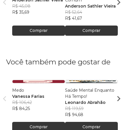
Anderson Sathler Vieira
Comum
Ander
R$ 45,08
Anderson Sathler Vieira
R$ 42
R$ 35,69
R$ 52,64
R$ 33
R$ 41,67
Comprar
Comprar
Você também pode gostar de
Medo
Saúde Mental Enquanto
Deixa
Vanessa Farias
Há Tempo!
paz!
R$ 106,42
Leonardo Abrahão
Nathá
R$ 84,25
R$ 119,59
R$ 71
R$ 94,68
R$ 56
Comprar
Comprar