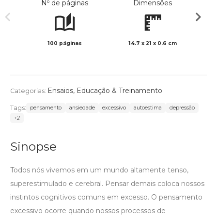
Nº de páginas
Dimensões
100 páginas
14.7 x 21 x 0.6 cm
Preto 
Ensaios
,
Educação & Treinamento
Categorias:
Tags:
pensamento
ansiedade
excessivo
autoestima
depressão
+2
Sinopse
Todos nós vivemos em um mundo altamente tenso,
superestimulado e cerebral. Pensar demais coloca nossos
instintos cognitivos comuns em excesso. O pensamento
excessivo ocorre quando nossos processos de