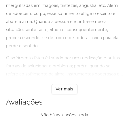
mergulhadas em mágoas, tristezas, angústia, etc. Além
de adoecer o corpo, esse sofrimento aflige o espírito e
abate a alma. Quando a pessoa encontra-se nessa
situação, sente-se rejeitada e, consequentemente,
procura esconder-se de tudo e de todos... a vida para ela
perde o sentido.
O sofrimento físico é tratado por um medicação e outras
formas de solucionar o problema; porém, quando se
refere ao sofrimento da alma, instrumentos poderosos c ...
Ver mais
Avaliações
Não há avaliações ainda.