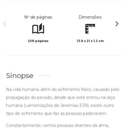
Nº de páginas
Dimensões
208 páginas
13.9 x 21 x 1.2 cm
Preto 
Sinopse
Na vida humana, além do sofrimento físico, causado pelo
propagação do pecado, desde que este entrou na raça
humana (Lamentações de Jeremias 3.39), existe outro
tipo de sofrimento que faz as pessoas padecerem.
Constantemente, vemos pessoas doentes da alma,