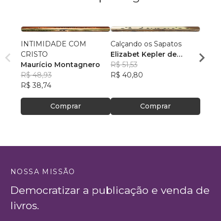
INTIMIDADE COM
Calçando os Sapatos
Ensin
CRISTO
Elizabet Kepler de
Minha
Maurício Montagnero
Andrade
R$ 51,53
Desco
Leon
R$ 48,93
R$ 40,80
R$ 63
R$ 38,74
R$ 50
Comprar
Comprar
NOSSA MISSÃO
Democratizar a publicação e venda de
livros.