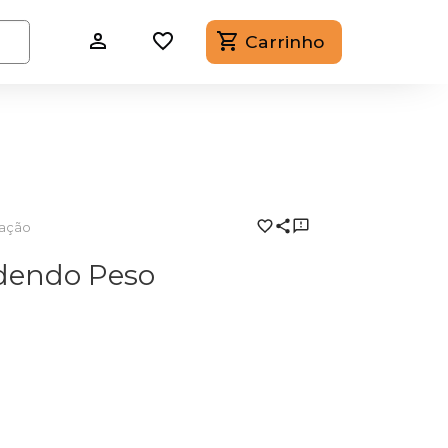
Carrinho
tação
rdendo Peso