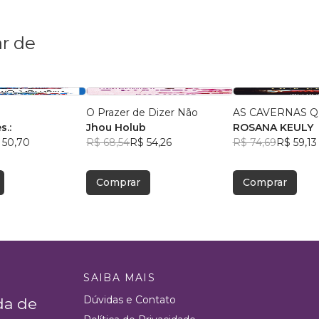
r de
O Prazer de Dizer Não
AS CAVERNAS Q
s.:
Jhou Holub
ROSANA KEULY
 50,70
R$ 68,54
R$ 54,26
R$ 74,69
R$ 59,13
Comprar
Comprar
SAIBA MAIS
Dúvidas e Contato
da de