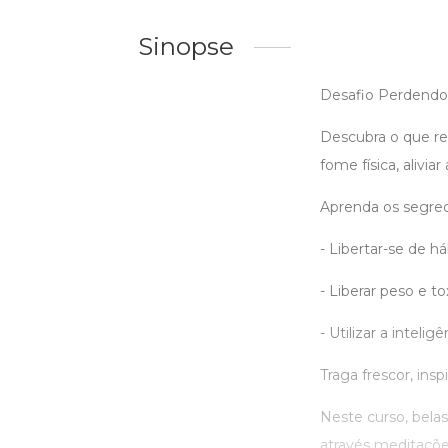
Sinopse
Desafio Perdendo
Descubra o que re
fome física, alivia
Aprenda os segred
- Libertar-se de h
- Liberar peso e t
- Utilizar a intelig
Traga frescor, insp
Neste curso, bela
através meditaçõ