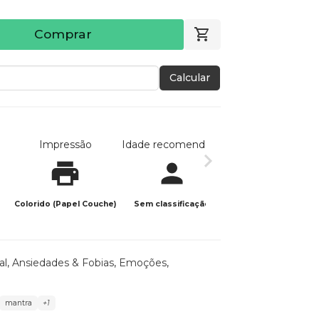
Comprar
Calcular
Impressão
Idade recomendada
Data de publicaç
Colorido (Papel Couche)
Sem classificação
08/08/2022
al
,
Ansiedades & Fobias
,
Emoções
,
mantra
+1