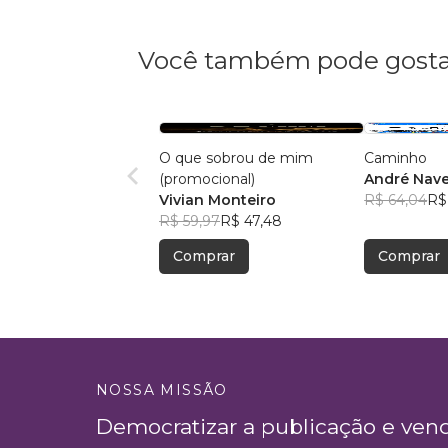
Você também pode gosta
O que sobrou de mim
Caminho
(promocional)
André Nave
Vivian Monteiro
R$ 64,04
R$
R$ 59,97
R$ 47,48
Comprar
Comprar
NOSSA MISSÃO
Democratizar a publicação e ven