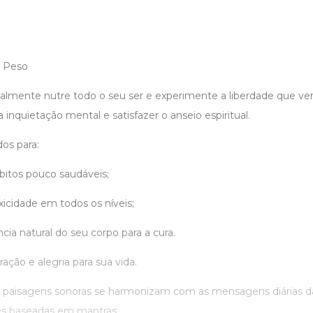
 Peso
almente nutre todo o seu ser e experimente a liberdade que vem
r a inquietação mental e satisfazer o anseio espiritual.
os para:
ábitos pouco saudáveis;
oxicidade em todos os níveis;
ência natural do seu corpo para a cura.
iração e alegria para sua vida.
s paisagens sonoras se harmonizam com as mensagens diárias d
es baseadas em mantras.