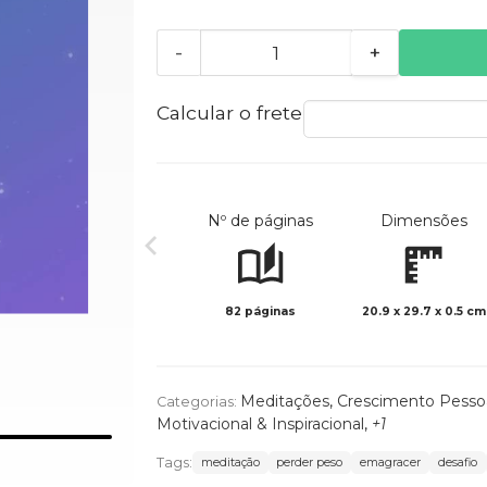
-
+
Calcular o frete
Nº de páginas
Dimensões
82 páginas
20.9 x 29.7 x 0.5 cm
Meditações
,
Crescimento Pesso
Categorias:
Motivacional & Inspiracional
,
+1
Tags:
meditação
perder peso
emagracer
desafio