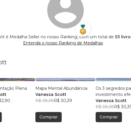
tt é Medalha Seller no nosso Ranking, com um total de
53 livr
Entenda o nosso Ranking de Medalhas
ott
entação Plena
Mapa Mental Abundância
Os 3 segredos pa
ott
Vanessa Scott
investimento efe
32,90
R$ 38,38
R$ 30,39
tempo
Vanessa Scott
R$ 38,38
R$ 30,3
Comprar
Comprar