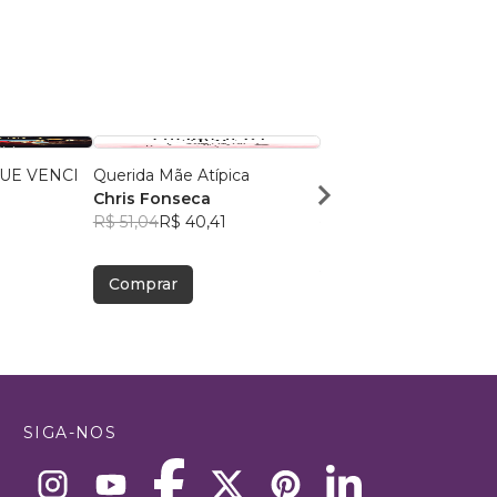
UE VENCI
Querida Mãe Atípica
A Vida de Juliana Huss
Chris Fonseca
Edson Huss
R$ 51,04
R$ 40,41
R$ 46,24
R$ 36,61
Comprar
Comprar
SIGA-NOS