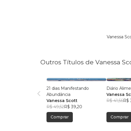
Vanessa Sco
Outros Títulos de Vanessa Sc
21 dias Manifestando
Diário Alim
Abundância
Vanessa Sc
Vanessa Scott
R$ 41,56
R$ 
R$ 49,52
R$ 39,20
Comprar
Comprar