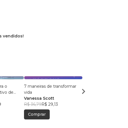
os vendidos!
ra o
7 maneiras de transformar
Dias de Inspiração
tivo de
vida
Vanessa Scott
Vanessa Scott
R$ 39,97
R$ 31,64
9
R$ 36,79
R$ 29,13
Comprar
Comprar