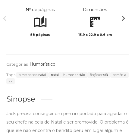
Nº de páginas
Dimensões
88 páginas
15.9 x 22.9 x 0.6 cm
Preto 
Humorístico
Categorias:
Tags:
o melhor do natal
natal
humor cristão
ficção cristã
comédia
+2
Sinopse
Jack precisa conseguir um peru importado para agradar o
seu chefe na ceia de Natal e ser promovido. O problema é
que ele não encontra o bendito peru em lugar algum e