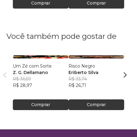
Comprar
Comprar
Você também pode gostar de
Um Zé com Sorte
Risco Negro
O FU
Z. G. Dellamano
Eriberto Silva
Cefas
R$ 36,59
R$ 33,74
R$ 49
R$ 28,97
R$ 26,71
R$ 39
Comprar
Comprar