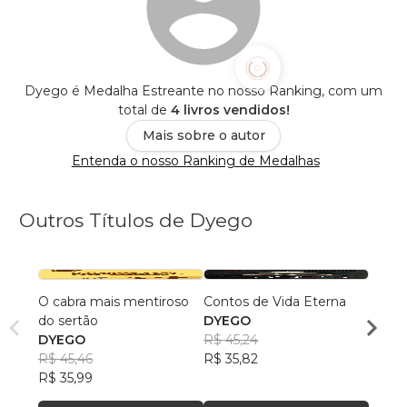
Dyego é Medalha Estreante no nosso Ranking, com um
total de
4 livros vendidos!
Mais sobre o autor
Entenda o nosso Ranking de Medalhas
Outros Títulos de Dyego
O cabra mais mentiroso
Contos de Vida Eterna
O Dia
do sertão
DYEGO
DYEG
DYEGO
R$ 45,24
R$ 42
R$ 45,46
R$ 35,82
R$ 33
R$ 35,99