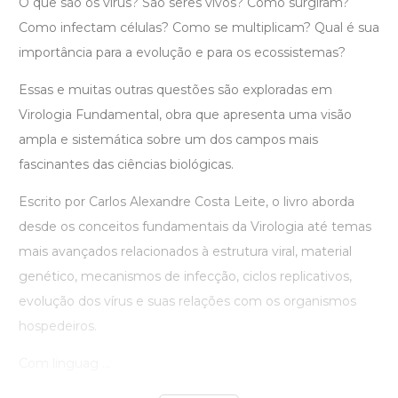
O que são os vírus? São seres vivos? Como surgiram?
Como infectam células? Como se multiplicam? Qual é sua
importância para a evolução e para os ecossistemas?
Essas e muitas outras questões são exploradas em
Virologia Fundamental, obra que apresenta uma visão
ampla e sistemática sobre um dos campos mais
fascinantes das ciências biológicas.
Escrito por Carlos Alexandre Costa Leite, o livro aborda
desde os conceitos fundamentais da Virologia até temas
mais avançados relacionados à estrutura viral, material
genético, mecanismos de infecção, ciclos replicativos,
evolução dos vírus e suas relações com os organismos
hospedeiros.
Com linguag ...