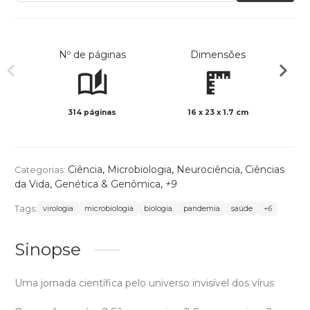
Nº de páginas
Dimensões
314 páginas
16 x 23 x 1.7 cm
Col
Ciência
,
Microbiologia
,
Neurociência
,
Ciências
Categorias:
da Vida
,
Genética & Genômica
,
+9
Tags:
virologia
microbiologia
biologia
pandemia
saúde
+6
Sinopse
Uma jornada científica pelo universo invisível dos vírus