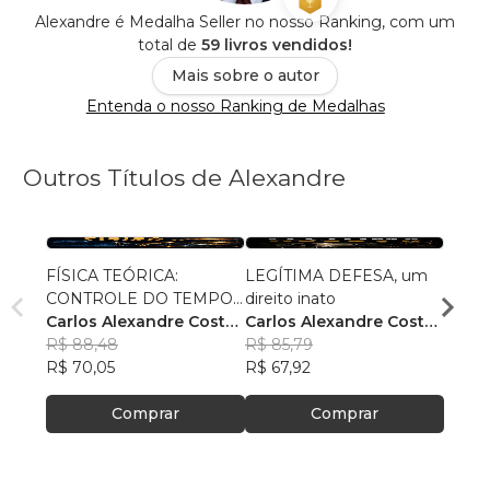
Alexandre é Medalha Seller no nosso Ranking, com um
total de
59 livros vendidos!
Mais sobre o autor
Entenda o nosso Ranking de Medalhas
Outros Títulos de Alexandre
FÍSICA TEÓRICA:
LEGÍTIMA DEFESA, um
TIPO
CONTROLE DO TEMPO
direito inato
anális
PELA INTERVENÇÃO NA
Carlos Alexandre Costa
Carlos Alexandre Costa
Carlo
MATÉRIA
Leite
R$ 88,48
Leite
R$ 85,79
Leite
R$ 76
R$ 70,05
R$ 67,92
R$ 60
Comprar
Comprar