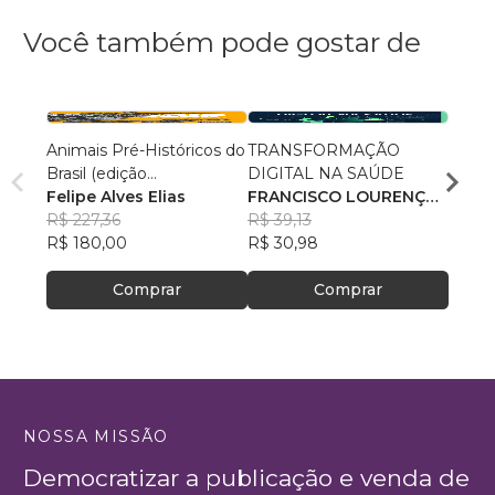
Você também pode gostar de
Animais Pré-Históricos do
TRANSFORMAÇÃO
Fisiol
Brasil (edição
DIGITAL NA SAÚDE
Exercí
comum/brochura)
Felipe Alves Elias
FRANCISCO LOURENÇO
Berna
R$ 227,36
DUARTE ARCE JUNIOR
R$ 39,13
R$ 23
R$ 180,00
R$ 30,98
R$ 18
Comprar
Comprar
NOSSA MISSÃO
Democratizar a publicação e venda de