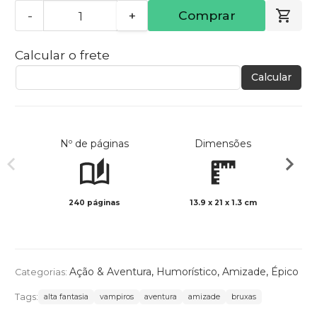
-
+
Comprar
Calcular o frete
Calcular
Nº de páginas
Dimensões
240 páginas
13.9 x 21 x 1.3 cm
Preto 
Ação & Aventura
,
Humorístico
,
Amizade
,
Épico
Categorias:
Tags:
alta fantasia
vampiros
aventura
amizade
bruxas