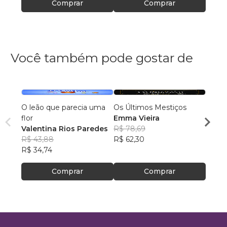
Comprar
Comprar
Você também pode gostar de
O leão que parecia uma
Os Últimos Mestiços
Contos do T
flor
Emma Vieira
Valentina Rios Paredes
R$ 78,69
Ricar
R$ 43,88
R$ 62,30
R$ 46
R$ 34,74
R$ 36
Comprar
Comprar