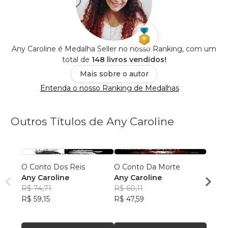
Any Caroline é Medalha Seller no nosso Ranking, com um
total de
148 livros vendidos!
Mais sobre o autor
Entenda o nosso Ranking de Medalhas
Outros Títulos de Any Caroline
O Conto Dos Reis
O Conto Da Morte
Xetm
Any Caroline
Any Caroline
Any C
R$ 74,71
R$ 60,11
R$ 65
R$ 59,15
R$ 47,59
R$ 52