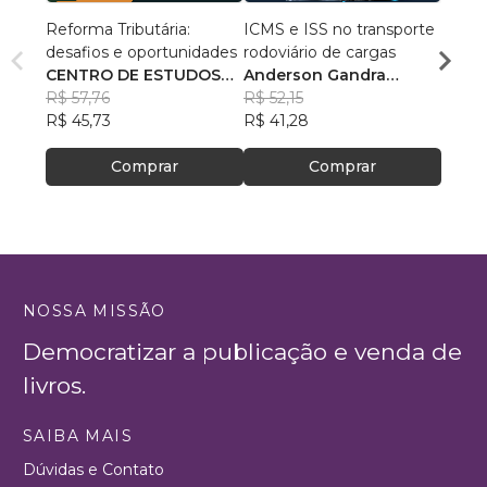
Reforma Tributária:
ICMS e ISS no transporte
Tribu
desafios e oportunidades
rodoviário de cargas
Comerc
CENTRO DE ESTUDOS
Anderson Gandra
Leon
R$ 57,76
FISCAIS - CEFIS
Machado
R$ 52,15
R$ 13
R$ 45,73
R$ 41,28
R$ 10
Comprar
Comprar
NOSSA MISSÃO
Democratizar a publicação e venda de
livros.
SAIBA MAIS
Dúvidas e Contato