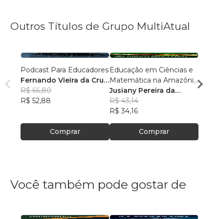
Outros Títulos de Grupo MultiAtual
Podcast Para Educadores
Educação em Ciências e
Linguí
Fernando Vieira da Cruz
Matemática na Amazônia
Cultu
(Fernandinho Cruz)
R$ 66,80
Legal: Pesquisas e
Jusiany Pereira da
Histór
Érica
R$ 52,88
Práticas Pedagógicas
Cunha dos Santos
R$ 43,14
Carva
R$ 42
R$ 34,16
R$ 33
Comprar
Comprar
Você também pode gostar de