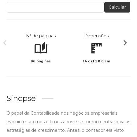
Calcular
Nº de páginas
Dimensões
96 páginas
14 x 21 x 0.6 cm
Preto 
Sinopse
O papel da Contabilidade nos negócios empresariais
evoluiu muito nos últimos anos e se tornou central para as
estratégias de crescimento. Antes, o contador era visto