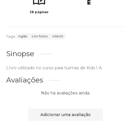
28 páginas
Col
Tags:
inglês
cmr fortini
infantil
Sinopse
LIvro utilizado no curso para turmas de Kids I A
Avaliações
Não há avaliações ainda.
Adicionar uma avaliação