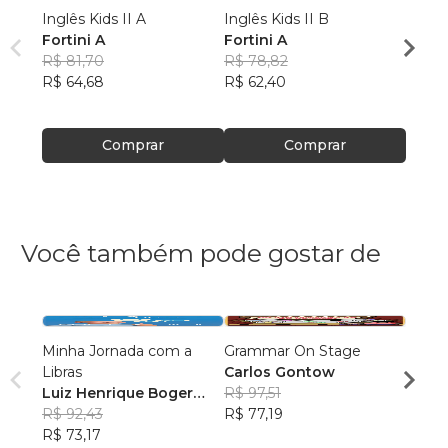
Inglês Kids II A
Inglês Kids II B
Ingl^e
Fortini A
Fortini A
Fortin
R$ 81,70
R$ 78,82
R$ 78
R$ 64,68
R$ 62,40
R$ 62
Comprar
Comprar
Você também pode gostar de
Minha Jornada com a
Grammar On Stage
APOST
Libras
Carlos Gontow
NÍVEL
Luiz Henrique Boger
R$ 97,51
Danie
Wessling
R$ 92,43
R$ 77,19
R$ 75
R$ 73,17
R$ 59