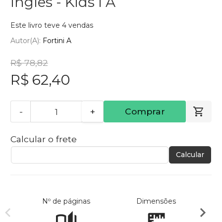
Inglês - Kids I A
Este livro teve 4 vendas
Autor(a):
Fortini A
R$ 78,82
R$ 62,40
-
+
Comprar
Calcular o frete
Calcular
Nº de páginas
Dimensões