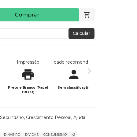
Comprar
Calcular
Impressão
Idade recomendada
Data de publicaç
Preto e Branco (Papel
Sem classificação
28/07/2022
Offset)
 Secundário
,
Crescimento Pessoal
,
Ajuda
DINHEIRO
DIVIDAS
CONSUMISMO
+2