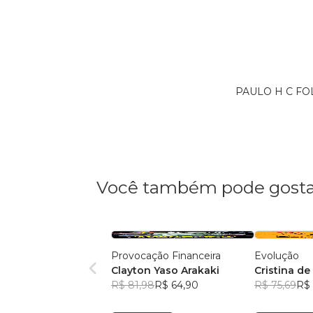
PAULO H C FOLL
Você também pode gosta
Provocação Financeira
Evolução
Clayton Yaso Arakaki
Cristina de 
R$ 81,98
R$ 64,90
Leopoldino
R$ 75,69
R$ 