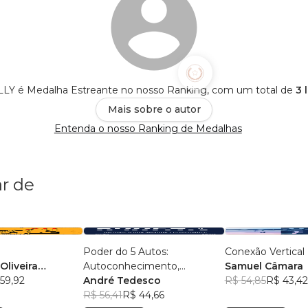
Y é Medalha Estreante no nosso Ranking, com um total de
3 
Mais sobre o autor
Entenda o nosso Ranking de Medalhas
r de
Poder do 5 Autos:
Conexão Vertical
Oliveira
Autoconhecimento,
Samuel Câmara
 Rodrigues
59,92
Autocontrole, Autoestima,
André Tedesco
R$ 54,85
R$ 43,42
Autoconfiança e
R$ 56,41
R$ 44,66