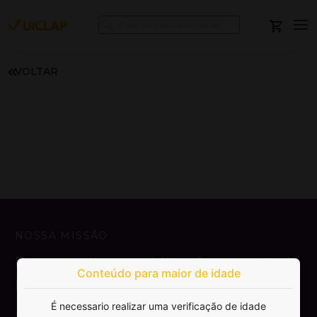
VOLTAR
NOSSA MISSÃO
Democratizar a publicação e venda de
Conteúdo para maior de idade
livros.
É necessario realizar uma verificação de idade
SAIBA MAIS