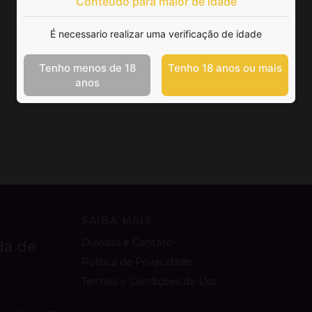
Conteúdo para maior de idade
É necessario realizar uma verificação de idade
Tenho menos de 18
Tenho 18 anos ou mais
anos
SAIBA MAIS
Dúvidas e Contato
da de
Política de Privacidade
Termos e Condições de Uso