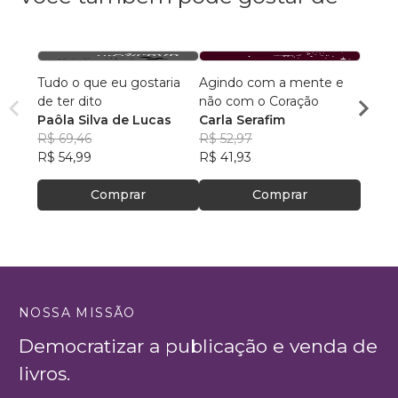
Tudo o que eu gostaria
Agindo com a mente e
Poesi
de ter dito
não com o Coração
habit
Paôla Silva de Lucas
Carla Serafim
Cristi
R$ 69,46
R$ 52,97
R$ 55,
R$ 54,99
R$ 41,93
R$ 44
Comprar
Comprar
NOSSA MISSÃO
Democratizar a publicação e venda de
livros.