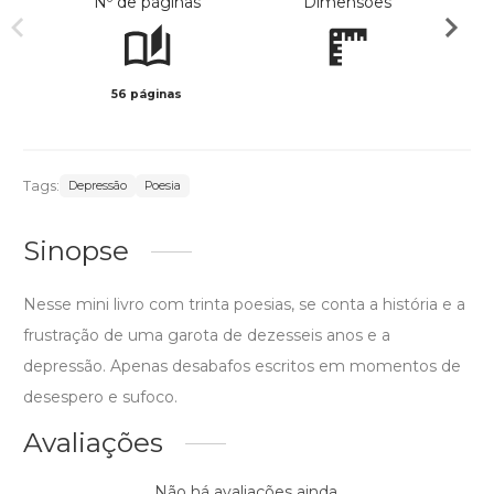
Nº de páginas
Dimensões
56 páginas
Preto 
Tags:
Depressão
Poesia
Sinopse
Nesse mini livro com trinta poesias, se conta a história e a
frustração de uma garota de dezesseis anos e a
depressão. Apenas desabafos escritos em momentos de
desespero e sufoco.
Avaliações
Não há avaliações ainda.