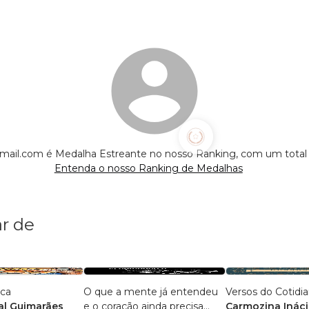
mail.com é Medalha Estreante no nosso Ranking, com um total
Entenda o nosso Ranking de Medalhas
r de
ica
O que a mente já entendeu
Versos do Cotidi
l Guimarães
e o coração ainda precisa
Carmozina Ináci