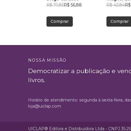
R$ 71,85
R$ 56,88
R$ 42,84
R$
Comprar
Comprar
NOSSA MISSÃO
Democratizar a publicação e ven
livros.
Horário de atendimento: segunda à sexta-feira, da
loja@uiclap.com
UICLAP® Editora e Distribuidora Ltda - CNPJ 35.2