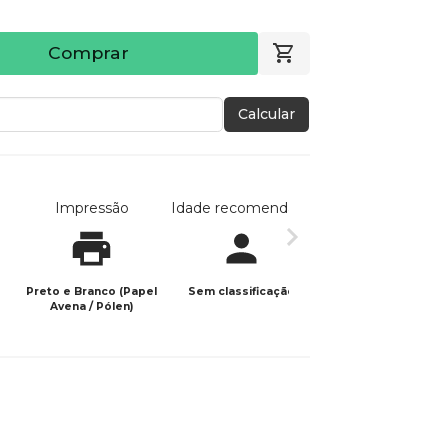
Comprar
Calcular
Impressão
Idade recomendada
Data de publicaç
Preto e Branco (Papel
Sem classificação
13/07/2022
Avena / Pólen)