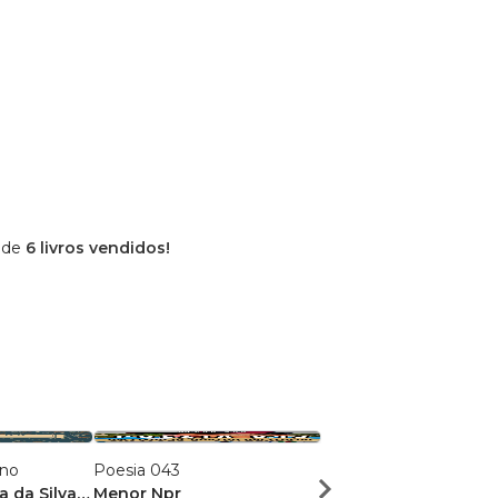
 de
6 livros vendidos!
ano
Poesia 043
Dose Poética de Mun
a da Silva
Menor Npr
Victor Sousa Silva