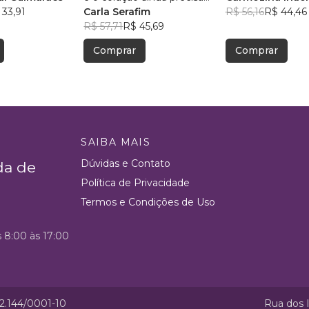
 33,91
aceitar
Carla Serafim
Rodrigues
R$ 56,16
R$ 44,46
R$ 57,71
R$ 45,69
Comprar
Comprar
SAIBA MAIS
Dúvidas e Contato
da de
Política de Privacidade
Termos e Condições de Uso
s 8:00 às 17:00
52.144/0001-10
Rua dos I