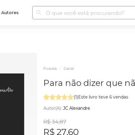
Autores
Poesia
Geral
Para não dizer que nã
(1)
Este livro teve 6 vendas
Autor(a):
JC Alexandre
R$ 34,87
R$ 27,60