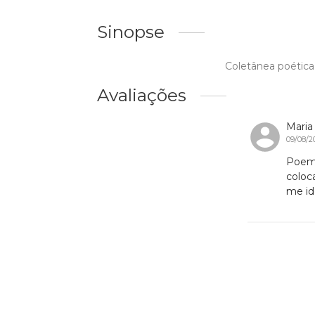
Sinopse
Coletânea poética 
Avaliações
Maria
09/08/2
Poema
coloc
me id