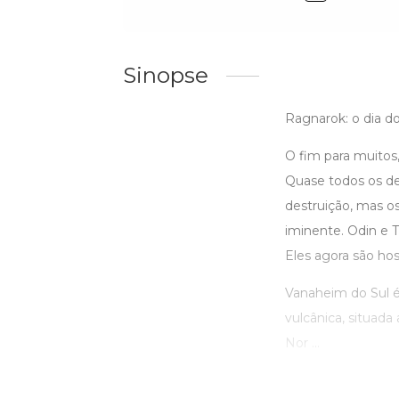
Sinopse
Ragnarok: o dia d
O fim para muitos,
Quase todos os de
destruição, mas o
iminente. Odin e 
Eles agora são ho
Vanaheim do Sul é 
vulcânica, situada
Nor ...