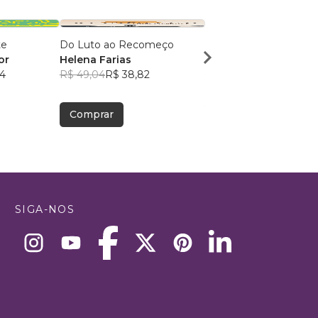
te
Do Luto ao Recomeço
O Pai Narcisista e seus
or
Helena Farias
Lya Bueno
4
R$ 49,04
R$ 38,82
R$ 68,87
R$ 54,52
Comprar
Comprar
SIGA-NOS