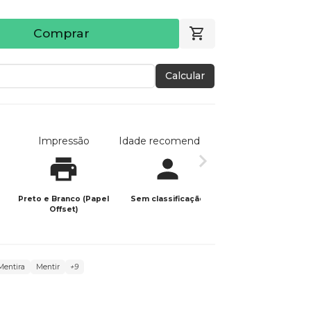
Comprar
Calcular
Impressão
Idade recomendada
Data de publicaç
Preto e Branco (Papel
Sem classificação
13/07/2022
Offset)
Mentira
Mentir
+9