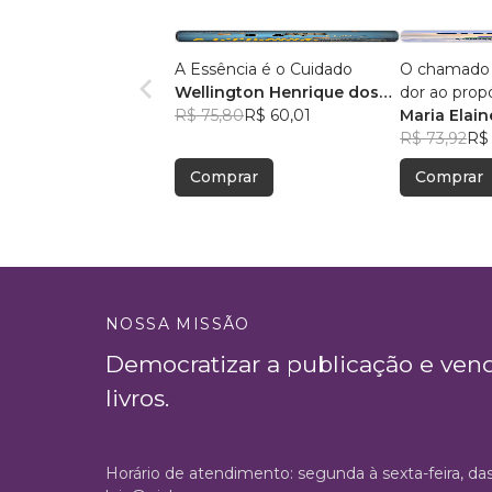
A Essência é o Cuidado
O chamado d
Wellington Henrique dos
dor ao prop
Santos
R$ 75,80
R$ 60,01
Maria Elai
Cavalheiro
R$ 73,92
R$ 
Comprar
Comprar
NOSSA MISSÃO
Democratizar a publicação e ven
livros.
Horário de atendimento: segunda à sexta-feira, da