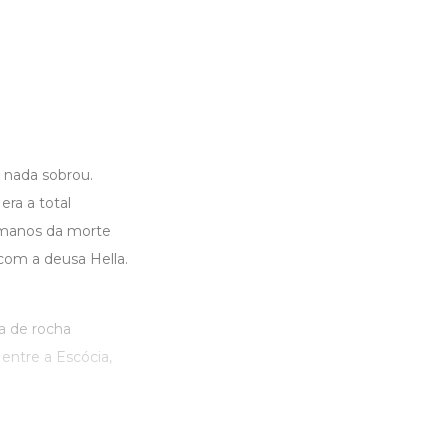
, nada sobrou.
ra a total
humanos da morte
com a deusa Hella.
ta de rocha
entre a Escócia,