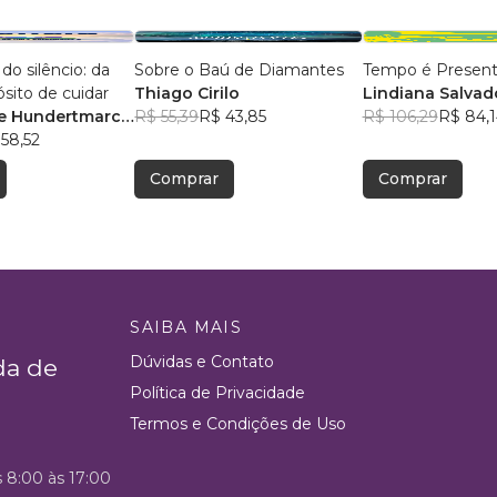
o silêncio: da
Sobre o Baú de Diamantes
Tempo é Presen
ósito de cuidar
Thiago Cirilo
Lindiana Salvad
ne Hundertmarck
R$ 55,39
R$ 43,85
R$ 106,29
R$ 84,1
58,52
Comprar
Comprar
SAIBA MAIS
Dúvidas e Contato
da de
Política de Privacidade
Termos e Condições de Uso
s 8:00 às 17:00