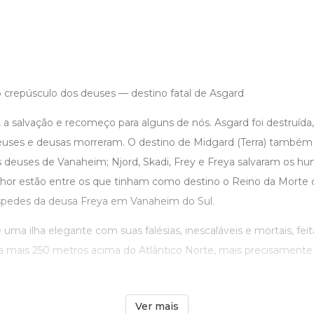
o crepúsculo dos deuses — destino fatal de Asgard
 a salvação e recomeço para alguns de nós. Asgard foi destruída
uses e deusas morreram. O destino de Midgard (Terra) também e
s deuses de Vanaheim; Njord, Skadi, Frey e Freya salvaram os 
Thor estão entre os que tinham como destino o Reino da Morte 
spedes da deusa Freya em Vanaheim do Sul.
uma ilha elegante com suas falésias, inescaláveis e mortais, fei
 a mais 250 metros acima do Atlântico Norte, mais precisamente 
Ver mais