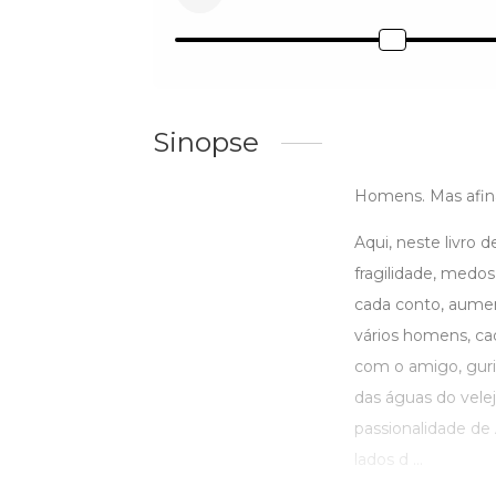
Sinopse
Homens. Mas afin
Aqui, neste livro
fragilidade, medos
cada conto, aume
vários homens, cad
com o amigo, guri
das águas do velej
passionalidade de
lados d ...