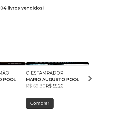
04 livros vendidos!
EMÃO
O ESTAMPADOR
BOMANI E AS TORRE
O POOL
MARIO AUGUSTO POOL
MALDITAS
0
R$ 69,80
R$ 55,26
MARIO AUGUSTO PO
R$ 63,28
R$ 50,10
Comprar
Comprar