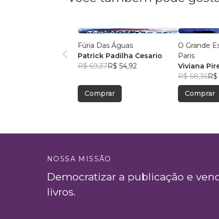
Fúria Das Águas
O Grande E
Patrick Padilha Cesario
Paris
R$ 69,37
R$ 54,92
Viviana Pir
R$ 68,36
R$ 
Comprar
Comprar
NOSSA MISSÃO
Democratizar a publicação e ven
livros.