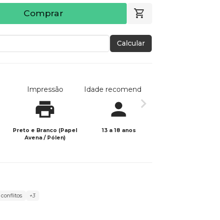
Comprar
Calcular
Impressão
Idade recomendada
Data de publicaç
Preto e Branco (Papel
13 a 18 anos
05/07/2022
Avena / Pólen)
conflitos
+3