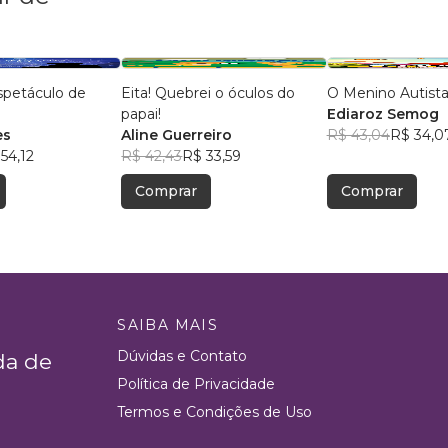
spetáculo de
Eita! Quebrei o óculos do
O Menino Autist
papai!
Ediaroz Semog
es
Aline Guerreiro
R$ 43,04
R$ 34,0
54,12
R$ 42,43
R$ 33,59
Comprar
Comprar
SAIBA MAIS
Dúvidas e Contato
da de
Política de Privacidade
Termos e Condições de Uso