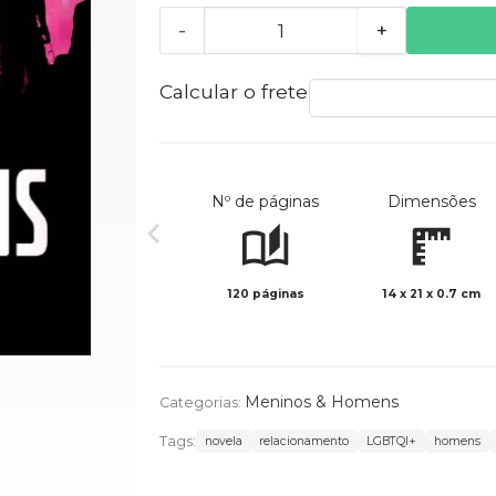
-
+
Calcular o frete
Nº de páginas
Dimensões
120 páginas
14 x 21 x 0.7 cm
Meninos & Homens
Categorias:
Tags:
novela
relacionamento
LGBTQI+
homens