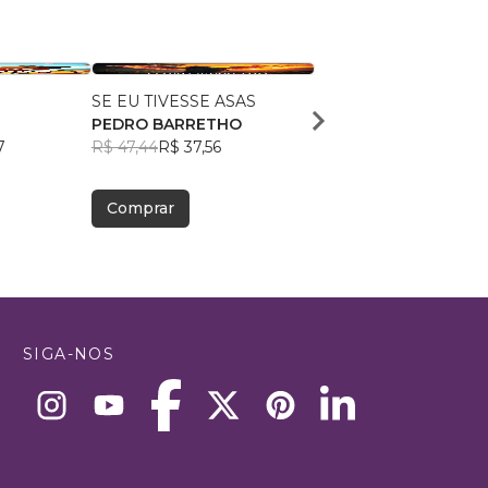
a
SE EU TIVESSE ASAS
Entre a Cruz e o Amor
PEDRO BARRETHO
Thiago Gaesler
7
R$ 47,44
R$ 37,56
R$ 77,80
R$ 61,59
Comprar
Comprar
SIGA-NOS