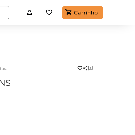
Carrinho
tural
NS