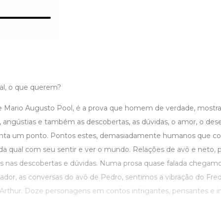
al, o que querem?
 de Mario Augusto Pool, é a prova que homem de verdade, mostra
, angústias e também as descobertas, as dúvidas, o amor, o des
nta um ponto. Pontos estes, demasiadamente humanos que con
a qual com seu sentir e ver o mundo. Relações de avô e neto, pa
s nas descobertas e dúvidas. Numa prosa quase falada chegamos
ador, as conversas do avô de Pedro, sentimos a vibração do Fredi
 Arthur. Doze personagens em contos intrigantes, pensantes e i