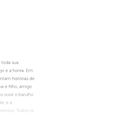
 toda sua
ejo e a honra. Em
tam histórias de
i e filho, amigo
 ouvir o barulho
e, e a
ntensos. Todos os