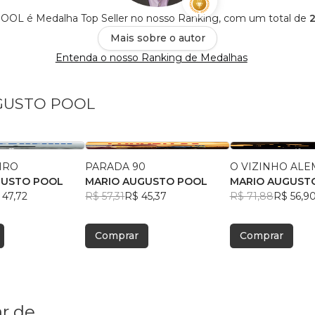
L é Medalha Top Seller no nosso Ranking, com um total de
2
Mais sobre o autor
Entenda o nosso Ranking de Medalhas
UGUSTO POOL
IRO
PARADA 90
O VIZINHO AL
GUSTO POOL
MARIO AUGUSTO POOL
MARIO AUGUST
 47,72
R$ 57,31
R$ 45,37
R$ 71,88
R$ 56,9
Comprar
Comprar
r de