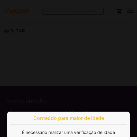
VOLTAR
NOSSA MISSÃO
Democratizar a publicação e venda de
Conteúdo para maior de idade
livros.
É necessario realizar uma verificação de idade
SAIBA MAIS