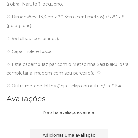
à obra “Naruto”), pequeno.
♡ Dimensões: 13,3cm x 20,3cm (centímetros) / 5.25′ x 8′
(polegadas).
♡ 96 folhas (cor: branca).
♡ Capa mole e fosca.
♡ Este caderno faz par com o Metadinha SasuSaku, para
completar a imagem com seu parceiro(a) ♡
♡ Outra metade: https://loja.uiclap.com/titulo/ua19154
Avaliações
Não há avaliações ainda.
Adicionar uma avaliação