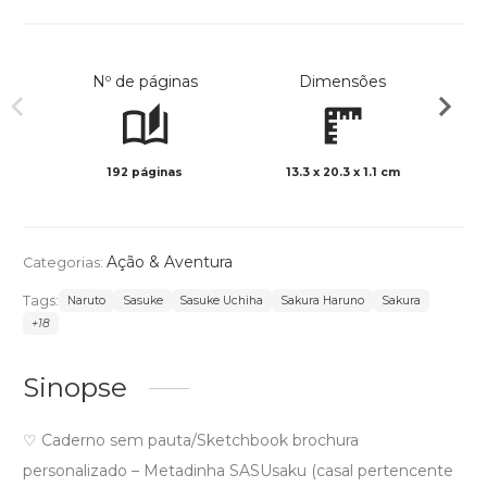
Nº de páginas
Dimensões
192 páginas
13.3 x 20.3 x 1.1 cm
Preto 
Ação & Aventura
Categorias:
Tags:
Naruto
Sasuke
Sasuke Uchiha
Sakura Haruno
Sakura
+18
Sinopse
♡ Caderno sem pauta/Sketchbook brochura
personalizado – Metadinha SASUsaku (casal pertencente