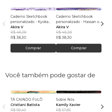
Caderno Sketchbook
Caderno Sketchbook
Cader
personalizado - Kyoka
personalizado - Hassan of
Gray (
Jirou 1 (pequeno) - Folha
Akira V
Serenity IDOL 1
Akira V
branc
Akira
branca
R$ 48,38
(pequeno) - Folha branca
R$ 48,38
R$ 48
R$ 38,30
R$ 38,30
R$ 38
Comprar
Comprar
Você também pode gostar de
TÁ CAINDO FULÔ
Sobre Nós
Qualq
Cristiani Batista
Kamily Xavier
Kimbe
R$ 58,40
R$ 57,85
Bong
R$ 51