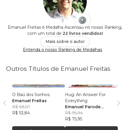
Emanuel Freitas é Medalha Ascensão no nosso Ranking,
com um total de
22 livros vendidos!
Mais sobre o autor
Entenda o nosso Ranking de Medalhas
Outros Títulos de Emanuel Freitas
O Baú dos Sonhos
Hug: An Answer For
Emanuel Freitas
Everything
R$ 68,01
Emanuel Parode
R$ 53,84
Campana Freitas
R$ 95,94
R$ 75,95