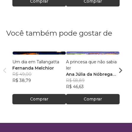
Comprar
Comprar
Você também pode gostar de
Um dia em Tallangatta
A princesa que não sabia
Um Di
Fernanda Melchior
ler
Make
R$ 49,00
Ana Júlia da Nóbrega
R$ 40
R$ 38,79
Silva
R$ 58,89
R$ 32
R$ 46,63
Comprar
Comprar