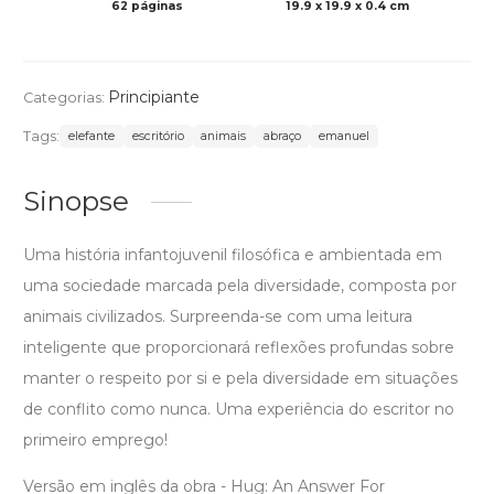
62 páginas
19.9 x 19.9 x 0.4 cm
Col
Principiante
Categorias:
Tags:
elefante
escritório
animais
abraço
emanuel
Sinopse
Uma história infantojuvenil filosófica e ambientada em
uma sociedade marcada pela diversidade, composta por
animais civilizados. Surpreenda-se com uma leitura
inteligente que proporcionará reflexões profundas sobre
manter o respeito por si e pela diversidade em situações
de conflito como nunca. Uma experiência do escritor no
primeiro emprego!
Versão em inglês da obra - Hug: An Answer For