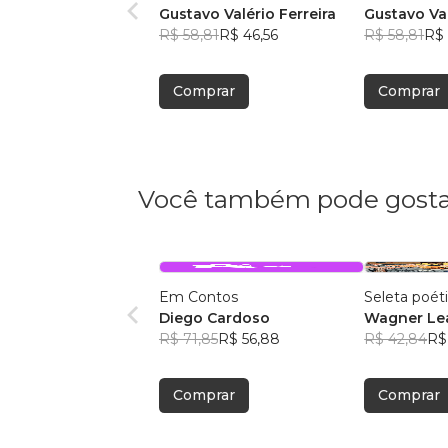
Gustavo Valério Ferreira
Gustavo Val
R$ 58,81
R$ 46,56
R$ 58,81
R$ 
Comprar
Comprar
Você também pode gosta
Em Contos
Seleta poét
Diego Cardoso
Wagner Lea
R$ 71,85
R$ 56,88
R$ 42,84
R$
Comprar
Comprar