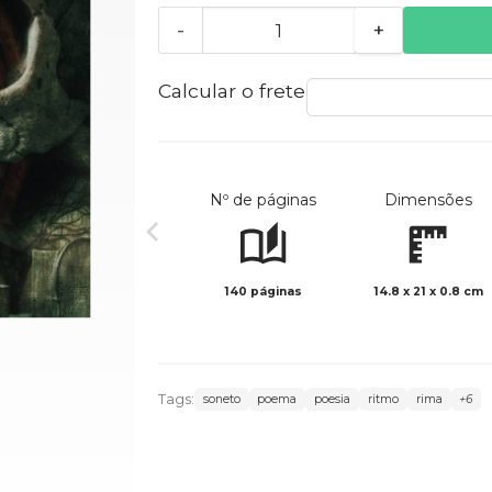
-
+
Calcular o frete
Nº de páginas
Dimensões
140 páginas
14.8 x 21 x 0.8 cm
Tags:
soneto
poema
poesia
ritmo
rima
+6