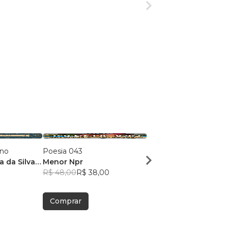
ano
Poesia 043
Dose Poética de Mun
a da Silva
Menor Npr
Victor Sousa Silva
R$ 48,00
R$ 38,00
R$ 49,41
R$ 39,12
Comprar
Comprar