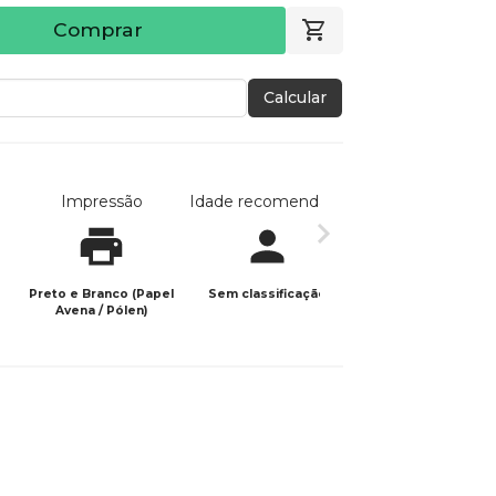
Comprar
Calcular
Impressão
Idade recomendada
Data de publicaç
Preto e Branco (Papel
Sem classificação
02/06/2022
Avena / Pólen)