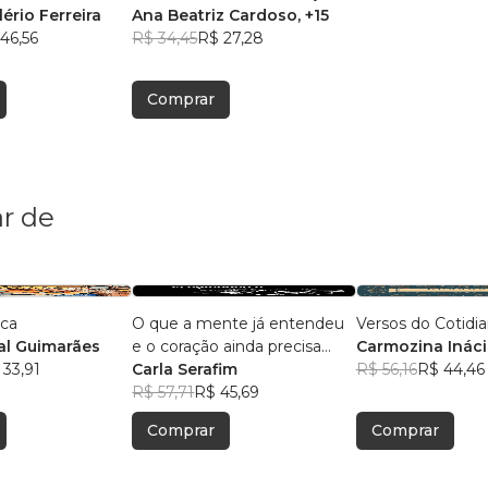
ério Ferreira
Ana Beatriz Cardoso
, +15
46,56
R$ 34,45
R$ 27,28
Comprar
r de
ica
O que a mente já entendeu
Versos do Cotidi
l Guimarães
e o coração ainda precisa
Carmozina Ináci
 33,91
aceitar
Carla Serafim
Rodrigues
R$ 56,16
R$ 44,46
R$ 57,71
R$ 45,69
Comprar
Comprar