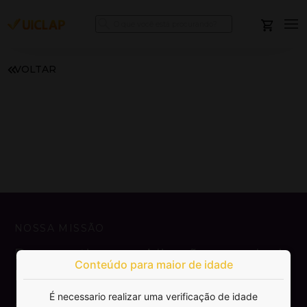
VOLTAR
NOSSA MISSÃO
Democratizar a publicação e venda de
Conteúdo para maior de idade
livros.
É necessario realizar uma verificação de idade
SAIBA MAIS