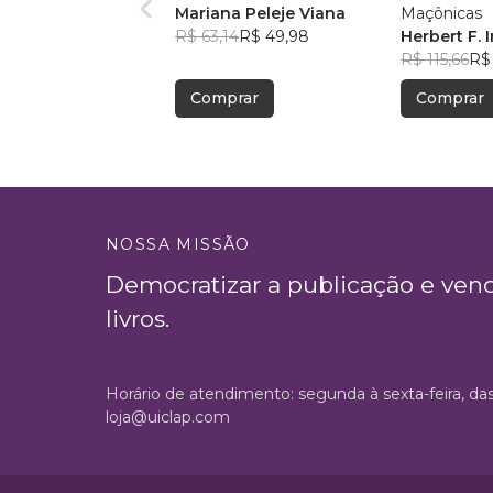
Mariana Peleje Viana
Maçônicas
R$ 63,14
R$ 49,98
Herbert F.
R$ 115,66
R$ 
Comprar
Comprar
NOSSA MISSÃO
Democratizar a publicação e ven
livros.
Horário de atendimento: segunda à sexta-feira, da
loja@uiclap.com