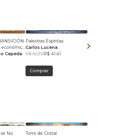
RANSICIÓN
Palestras Espíritas
A nova gestão públic
Carlos Lucena
Goiás: relação entre as
is: 1925-
iño Cepeda
R$ 52,30
R$ 41,41
avaliações externas, as
Rosângela Henrique 
tecnologias de comun
Silva Farias
R$ 54,75
R$ 43,34
e as (trans) formações
Comprar
Comprar
gestão escolar no per
2015 a 2023
se faz
Torre de Cristal
O Único Discurso de G