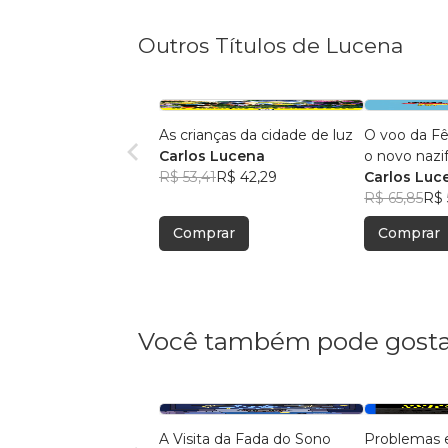
Outros Títulos de Lucena
As crianças da cidade de luz
O voo da Fê
Carlos Lucena
o novo nazi
R$ 53,41
R$ 42,29
séculos XX 
Carlos Luc
R$ 65,85
R$ 
Comprar
Comprar
Você também pode gosta
A Visita da Fada do Sono
Problemas 