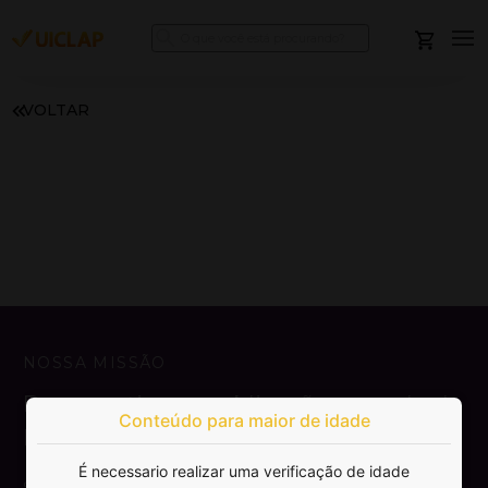
VOLTAR
NOSSA MISSÃO
Democratizar a publicação e venda de
Conteúdo para maior de idade
livros.
É necessario realizar uma verificação de idade
SAIBA MAIS