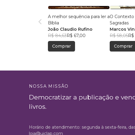
A melhor sequência para ler a
O Contexto 
Bíblia
Sagradas
João Claudio Rufino
Marcos Vin
R$ 84,63
R$ 67,00
Ohishi
R$ 58,05
R$ 
Comprar
Comprar
NOSSA MISSÃO
Democratizar a publicação e ven
livros.
Horário de atendimento: segunda à sexta-feira, da
loja@uiclap.com