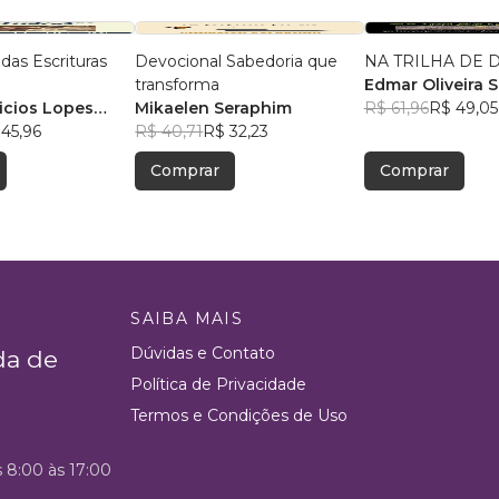
das Escrituras
Devocional Sabedoria que
NA TRILHA DE 
transforma
Edmar Oliveira S
icios Lopes
Mikaelen Seraphim
R$ 61,96
R$ 49,05
45,96
R$ 40,71
R$ 32,23
Comprar
Comprar
SAIBA MAIS
Dúvidas e Contato
da de
Política de Privacidade
Termos e Condições de Uso
s 8:00 às 17:00