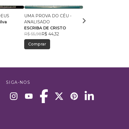
DEUS
UMA PROVA DO CÉU -
"Frutos do Espírito: Viv
ilva
ANALISADO
Plenitude de Deus"
ESCRIBA DE CRISTO
Marcos Melo
R$ 55,98
R$ 44,32
R$ 38,87
R$ 30,77
Comprar
Comprar
SIGA-NOS