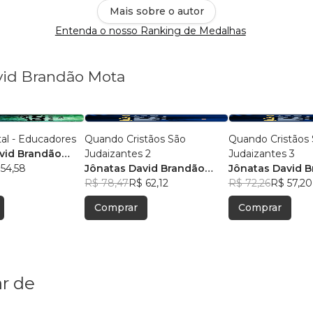
Mais sobre o autor
Entenda o nosso Ranking de Medalhas
avid Brandão Mota
al - Educadores
Quando Cristãos São
Quando Cristãos
vid Brandão
Judaizantes 2
Judaizantes 3
54,58
Jônatas David Brandão
Jônatas David 
Mota
R$ 78,47
R$ 62,12
Mota
R$ 72,26
R$ 57,20
Comprar
Comprar
r de