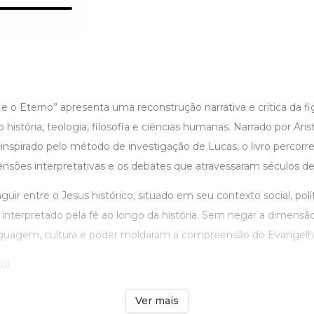
 e o Eterno” apresenta uma reconstrução narrativa e crítica da f
 história, teologia, filosofia e ciências humanas. Narrado por Ari
nspirado pelo método de investigação de Lucas, o livro percorr
nsões interpretativas e os debates que atravessaram séculos de t
guir entre o Jesus histórico, situado em seu contexto social, polít
o interpretado pela fé ao longo da história. Sem negar a dimensão 
guagem, cultura e poder moldaram a compreensão do Evangelh
l ...
Ver mais