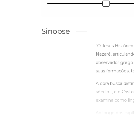
Sinopse
“O Jesus Histórico
Nazaré, articulando
observador grego i
suas formações, te
A obra busca distin
século I, e o Crist
examina como lin
Ao longo dos capítu