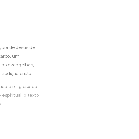
igura de Jesus de
starco, um
e os evangelhos,
radição cristã.
ico e religioso do
espiritual, o texto
o.