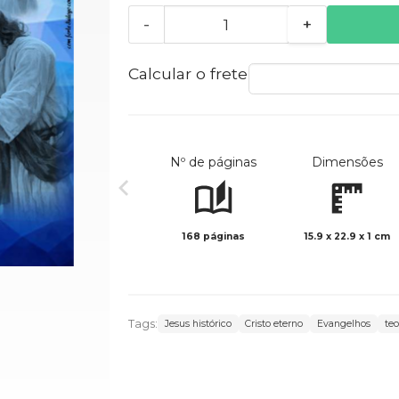
-
+
Calcular o frete
Nº de páginas
Dimensões
168 páginas
15.9 x 22.9 x 1 cm
Tags:
Jesus histórico
Cristo eterno
Evangelhos
teo