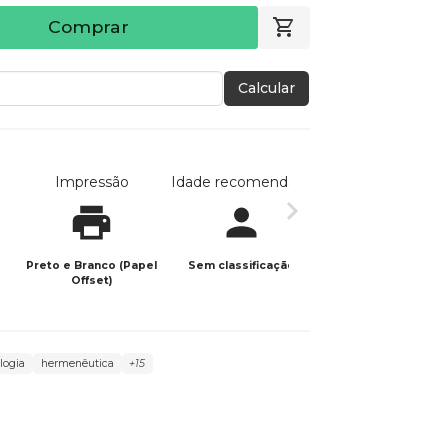
Comprar
Calcular
Impressão
Idade recomendada
Data de publicaç
Preto e Branco (Papel
Sem classificação
17/06/2026
Offset)
logia
hermenêutica
+15