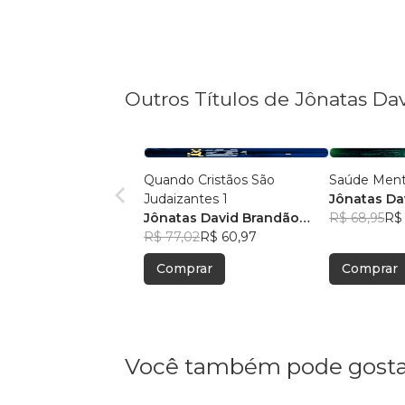
Outros Títulos de Jônatas D
Quando Cristãos São
Saúde Ment
Judaizantes 1
Jônatas Da
Jônatas David Brandão
Mota
R$ 68,95
R$ 
Mota
R$ 77,02
R$ 60,97
Comprar
Comprar
Você também pode gosta