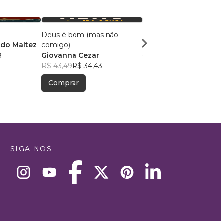
Deus é bom (mas não
IGREJA VIVA
ado Maltez
comigo)
ROGÉRIO PAIVA
8
Giovanna Cezar
R$ 64,43
R$ 51,01
R$ 43,49
R$ 34,43
Comprar
Comprar
SIGA-NOS