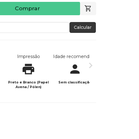
Comprar
Calcular
Impressão
Idade recomendada
Data de publicaç
Preto e Branco (Papel
Sem classificação
15/06/2026
Avena / Pólen)