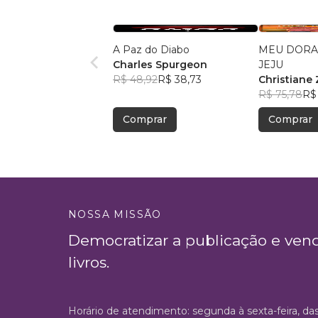
A Paz do Diabo
MEU DORA
Charles Spurgeon
JEJU
R$ 48,92
R$ 38,73
Christiane 
R$ 75,78
R$
Comprar
Comprar
NOSSA MISSÃO
Democratizar a publicação e ven
livros.
Horário de atendimento: segunda à sexta-feira, da