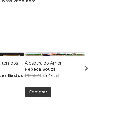
 livros vendidos!
 tempos
À espera do Amor
Confiarei em Ti
Rebeca Souza
João Vitor M. Bastos
ues Bastos
R$ 56,31
R$ 44,58
R$ 45,53
R$ 36,05
Comprar
Comprar