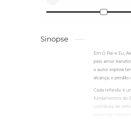
Sinopse
Em O Rei e Eu, Al
pelo amor transfor
o autor explora te
alcança, o perdão 
Cada reflexão é u
fundamentos do Eva
coletânea de refl
presença transform