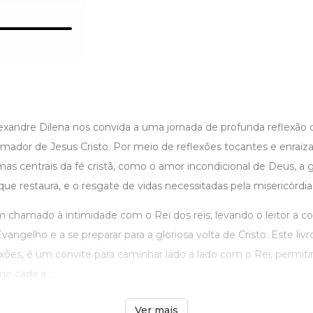
exandre Dilena nos convida a uma jornada de profunda reflexão c
mador de Jesus Cristo. Por meio de reflexões tocantes e enraizad
mas centrais da fé cristã, como o amor incondicional de Deus, a 
que restaura, e o resgate de vidas necessitadas pela misericórdi
m chamado à intimidade com o Rei dos reis, levando o leitor a c
ngelho e a se preparar para a gloriosa volta de Cristo. Este li
exões, é um convite para caminhar lado a lado com o Rei, permit
e cada a ...
Ver mais