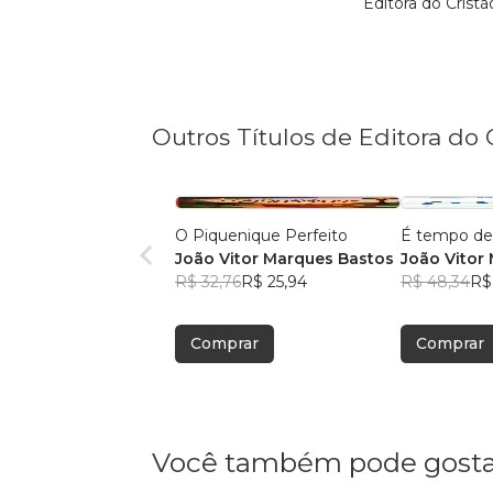
Editora do Crist
Outros Títulos de Editora do 
O Piquenique Perfeito
É tempo de
João Vitor Marques Bastos
João Vitor 
R$ 32,76
R$ 25,94
R$ 48,34
R$
Comprar
Comprar
Você também pode gosta