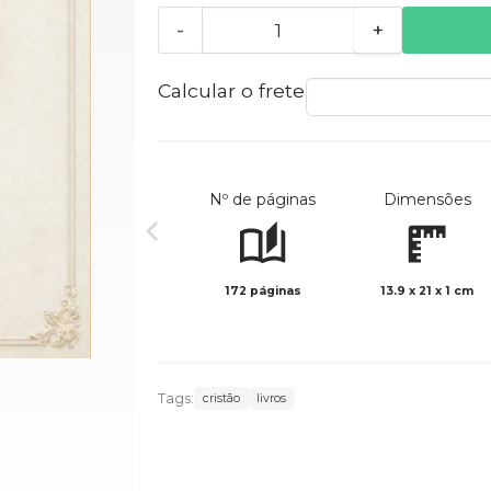
-
+
Calcular o frete
Nº de páginas
Dimensões
172 páginas
13.9 x 21 x 1 cm
Tags:
cristão
livros