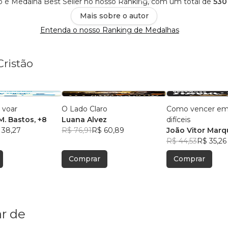
ão é Medalha Best Seller no nosso Ranking, com um total de
530
Mais sobre o autor
Entenda o nosso Ranking de Medalhas
Cristão
 voar
O Lado Claro
Como vencer em
M. Bastos
, +8
Luana Alvez
difíceis
 38,27
R$ 76,91
R$ 60,89
João Vitor Marq
R$ 44,53
R$ 35,26
Comprar
Comprar
r de