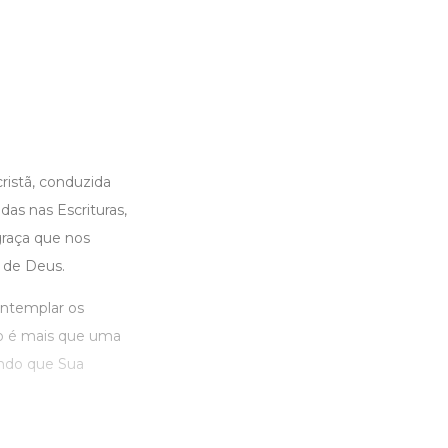
ristã, conduzida
as nas Escrituras,
graça que nos
a de Deus.
ontemplar os
vro é mais que uma
indo que Sua