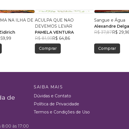
MA NA ILHA DE
ACULPA QUE NAO
Sangue e Água
DEVEMOS LEVAR
Alexandre Delg
Zidirich
PAMELA VENTURA
R$ 37,87
R$ 29,9
 59,99
R$ 81,93
R$ 64,86
Comprar
Comprar
SAIBA MAIS
Dúvidas e Contato
da de
Política de Privacidade
Termos e Condições de Uso
s 8:00 às 17:00