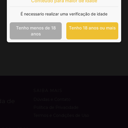
Conteúdo para maior de idade
É necessario realizar uma verificação de idade
Tenho menos de 18
Tenho 18 anos ou mais
anos
SAIBA MAIS
Dúvidas e Contato
da de
Política de Privacidade
Termos e Condições de Uso