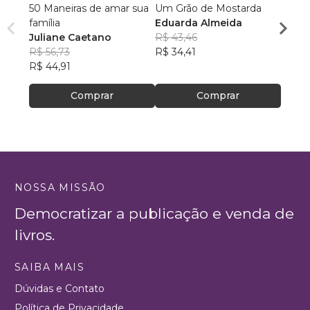
50 Maneiras de amar sua
Um Grão de Mostarda
A Ver
família
Eduarda Almeida
Cama
Juliane Caetano
R$ 43,46
Herib
R$ 56,73
R$ 34,41
R$ 52,
R$ 44,91
R$ 41
Comprar
Comprar
NOSSA MISSÃO
Democratizar a publicação e venda de
livros.
SAIBA MAIS
Dúvidas e Contato
Política de Privacidade