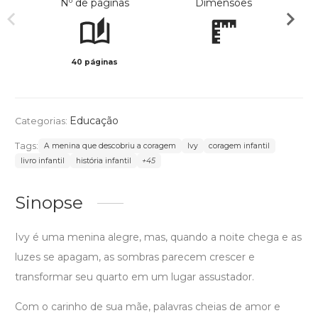
Nº de páginas
Dimensões
40 páginas
Col
Educação
Categorias:
Tags:
A menina que descobriu a coragem
Ivy
coragem infantil
livro infantil
história infantil
+45
Sinopse
Ivy é uma menina alegre, mas, quando a noite chega e as
luzes se apagam, as sombras parecem crescer e
transformar seu quarto em um lugar assustador.
Com o carinho de sua mãe, palavras cheias de amor e