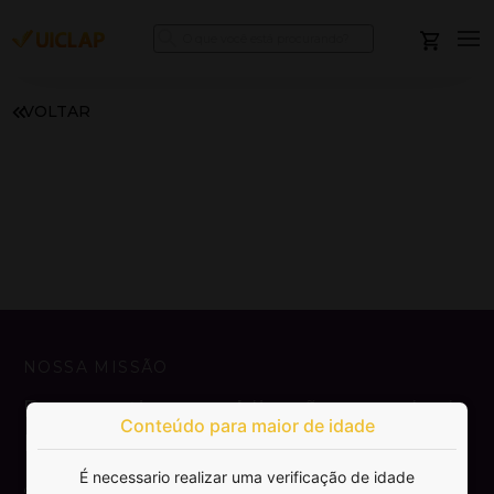
VOLTAR
NOSSA MISSÃO
Democratizar a publicação e venda de
Conteúdo para maior de idade
livros.
É necessario realizar uma verificação de idade
SAIBA MAIS