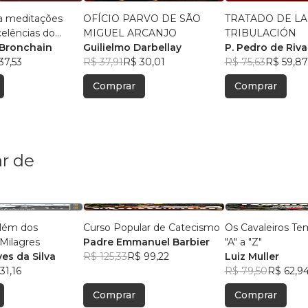
a meditações
OFÍCIO PARVO DE SÃO
TRATADO DE LA
celências do
MIGUEL ARCANJO
TRIBULACIÓN
io
 Bronchain
Guilielmo Darbellay
P. Pedro de Riv
37,53
R$ 37,91
R$ 30,01
(Ribadeneyra)
R$ 75,63
R$ 59,87
Comprar
Comprar
r de
Além dos
Curso Popular de Catecismo
Os Cavaleiros Te
Milagres
Padre Emmanuel Barbier
"A" a "Z"
ves da Silva
R$ 125,33
R$ 99,22
Luiz Muller
31,16
R$ 79,50
R$ 62,9
Comprar
Comprar