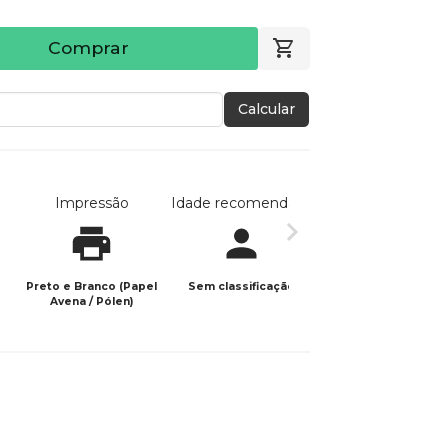
Comprar
Calcular
Impressão
Idade recomendada
Data de publicaç
Preto e Branco (Papel
Sem classificação
12/06/2026
Avena / Pólen)