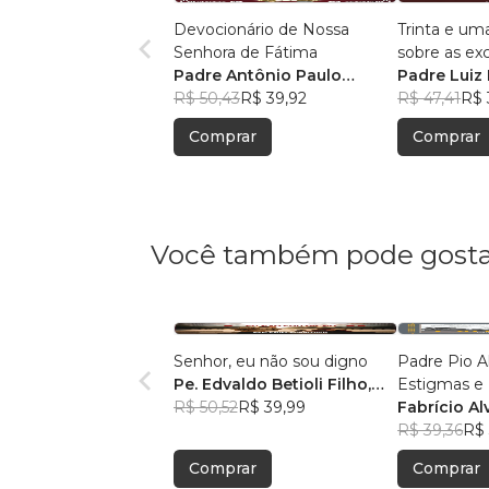
Devocionário de Nossa
Trinta e um
Senhora de Fátima
sobre as ex
Padre Antônio Paulo
Santo Rosár
Padre Luiz
Ciríaco Fernandes, S. J.
R$ 50,43
R$ 39,92
R$ 47,41
R$ 
Comprar
Comprar
Você também pode gosta
Senhor, eu não sou digno
Padre Pio 
Pe. Edvaldo Betioli Filho,
Estigmas e 
SAC
R$ 50,52
R$ 39,99
Fabrício Al
R$ 39,36
R$ 
Comprar
Comprar