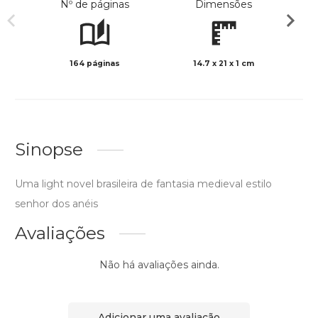
Nº de páginas
Dimensões
164 páginas
14.7 x 21 x 1 cm
Col
Sinopse
Uma light novel brasileira de fantasia medieval estilo
senhor dos anéis
Avaliações
Não há avaliações ainda.
Adicionar uma avaliação