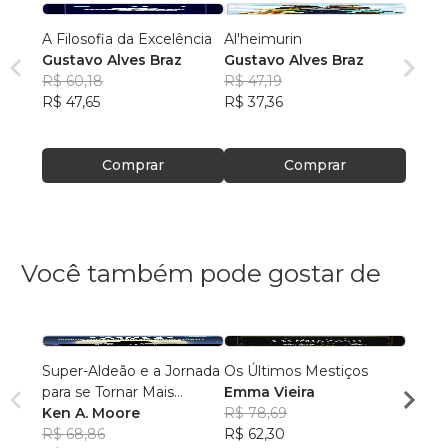
A Filosofia da Excelência
Al'heimurin
Gustavo Alves Braz
Gustavo Alves Braz
R$ 60,18
R$ 47,19
R$ 47,65
R$ 37,36
Comprar
Comprar
Você também pode gostar de
Super-Aldeão e a Jornada
Os Últimos Mestiços
Liga d
para se Tornar Mais
Emma Vieira
Parqu
Interessante!
Ken A. Moore
R$ 78,69
Rumo
Danie
R$ 68,86
R$ 62,30
R$ 16