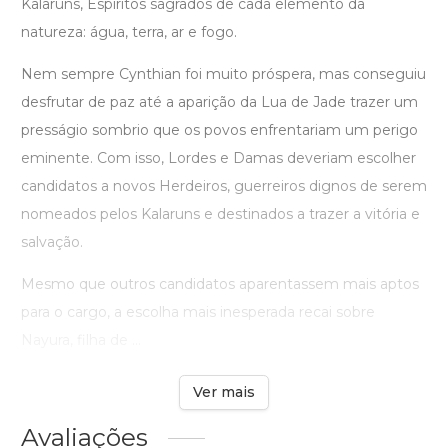
Kalaruns, Espíritos sagrados de cada elemento da
natureza: água, terra, ar e fogo.
Nem sempre Cynthian foi muito próspera, mas conseguiu
desfrutar de paz até a aparição da Lua de Jade trazer um
presságio sombrio que os povos enfrentariam um perigo
eminente. Com isso, Lordes e Damas deveriam escolher
candidatos a novos Herdeiros, guerreiros dignos de serem
nomeados pelos Kalaruns e destinados a trazer a vitória e
salvação.
Mesmo que outros candidatos aparentassem mais aptos
para o cargo, a escolha mais inesperada recai sobre
Nayura, filha de ...
Ver mais
Avaliações