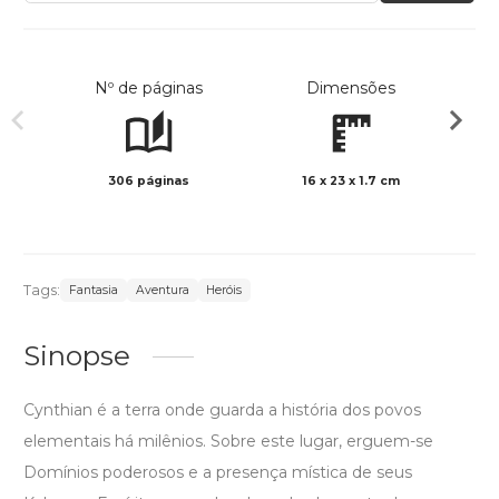
Nº de páginas
Dimensões
306 páginas
16 x 23 x 1.7 cm
Preto 
Tags:
Fantasia
Aventura
Heróis
Sinopse
Cynthian é a terra onde guarda a história dos povos
elementais há milênios. Sobre este lugar, erguem-se
Domínios poderosos e a presença mística de seus