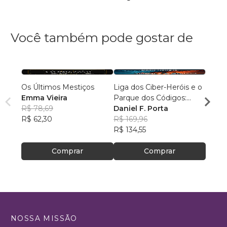
Você também pode gostar de
Os Últimos Mestiços
Liga dos Ciber-Heróis e o
Agulh
Emma Vieira
Parque dos Códigos:
Escri
R$ 78,69
Rumo ao Desconhecido
Daniel F. Porta
R$ 79
R$ 62,30
R$ 169,96
R$ 63
R$ 134,55
Comprar
Comprar
NOSSA MISSÃO