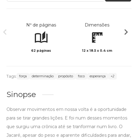
Nº de páginas
Dimensões
62 páginas
12 x 18.5 x 0.4 cm
Preto 
Tags:
força
determinação
propósito
foco
esperança
+2
Sinopse
Observar movimentos em nossa volta é a oportunidade
para se tirar grandes lições. E foi num desses momentos
que surgiu uma crônica até se tranformar num livro. O
Jacaré, apesar do peso e aparente dificuldades para andar,