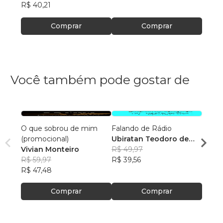
R$ 40,21
Comprar
Comprar
Você também pode gostar de
O que sobrou de mim
Falando de Rádio
Saúde
(promocional)
Ubiratan Teodoro de
Há T
Vivian Monteiro
Souza
R$ 49,97
Leon
R$ 59,97
R$ 39,56
R$ 11
R$ 47,48
R$ 94
Comprar
Comprar