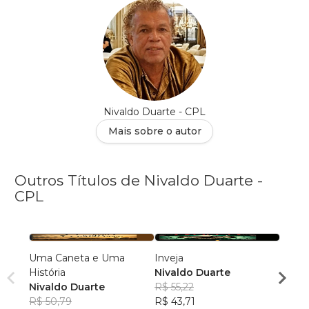
Nivaldo Duarte - CPL
Mais sobre o autor
Outros Títulos de Nivaldo Duarte -
CPL
Uma Caneta e Uma
Inveja
Viven
História
Nivaldo Duarte
Nival
Nivaldo Duarte
R$ 55,22
R$ 63
R$ 50,79
R$ 43,71
R$ 50