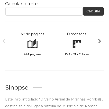
Calcular o frete
Calcular
Nº de páginas
Dimensões
442 páginas
13.9 x 21 x 2.4 cm
Preto 
Sinopse
Este livro, intitulado “O Velho Arraial de Piranhas(Pombal) ,
destina-se a divulgar a história do Município de Pombal.