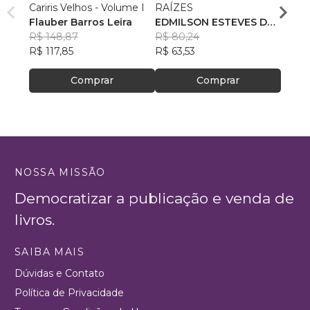
Cariris Velhos - Volume I
RAÍZES
André
Flauber Barros Leira
EDMILSON ESTEVES DE
Mace
R$ 94
R$ 148,87
OLIVEIRA
R$ 80,24
R$ 74
R$ 117,85
R$ 63,53
Comprar
Comprar
NOSSA MISSÃO
Democratizar a publicação e venda de
livros.
SAIBA MAIS
Dúvidas e Contato
Política de Privacidade