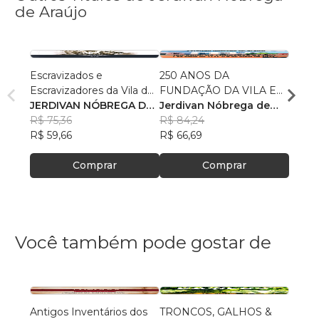
de Araújo
Escravizados e
250 ANOS DA
FRAN
Escravizadores da Vila de
FUNDAÇÃO DA VILA E
ARRU
Pombal da Parahyba do
JERDIVAN NÓBREGA DE
INSTALAÇÃO DA CÂMA-
Jerdivan Nóbrega de
CAPI
Jerdi
Norte
ARAÚJU
R$ 75,36
RA DOS VEREADORES
Araújo & Verneck
R$ 84,24
DE P
Araúj
R$ 77
R$ 59,66
DE POMBAL - 4 de maio
Abrantes de Sousa
R$ 66,69
R$ 61
de 1772 a 4 de maio de
Comprar
2022 -
Comprar
Você também pode gostar de
Antigos Inventários dos
TRONCOS, GALHOS &
OS F