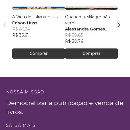
A Vida de Juliana Huss
Quando o Milagre não
ADES
Edson Huss
vem
INST
R$ 46,24
Alessandra Gomes
FERN
R$ 36,61
Batista
R$ 38,85
R$ 12
R$ 30,76
R$ 10
Comprar
Comprar
NOSSA MISSÃO
Democratizar a publicação e venda de
livros.
SAIBA MAIS