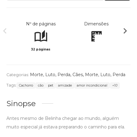
Nº de páginas
Dimensões
32 páginas
Col
Morte, Luto, Perda
,
Cães
,
Morte, Luto, Perda
Categorias:
Tags:
Cachorro
cão
pet
amizade
amor incondicional
+10
Sinopse
Antes mesmo de Belinha chegar ao mundo, alguém
muito especial já estava preparando o caminho para ela.