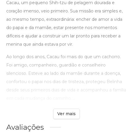
Cacau, um pequeno Shih-tzu de pelagem dourada e
coração imenso, veio primeiro. Sua missão era simples e,
ao mesmo tempo, extraordinária: encher de amor a vida
do papai e da mamãe, estar presente nos momentos
difíceis e ajudar a construir um lar pronto para receber a
menina que ainda estava por vir.
Ao longo dos anos, Cacau foi mais do que um cachorro.
Foi amigo, companheiro, guardião e conselheiro
silencioso. Esteve ao lado da mamãe durante a doença,
confortou o papai nos dias de tristeza, protegeu Belinha
desde seus primeiros dias de vida e acompanhou a família
em cada mudança do caminho ...
Ver mais
Avaliações