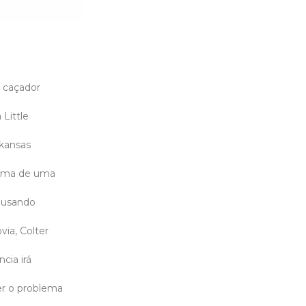
 caçador
 Little
rkansas
asma de uma
ausando
ia, Colter
cia irá
er o problema