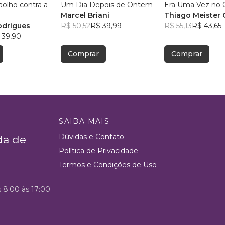
olho contra a
Um Dia Depois de Ontem
Era Uma Vez no 
Marcel Briani
Thiago Meister 
odrigues
R$ 50,52
R$ 39,99
R$ 55,13
R$ 43,65
 39,90
Comprar
Comprar
SAIBA MAIS
Dúvidas e Contato
da de
Política de Privacidade
Termos e Condições de Uso
s 8:00 às 17:00