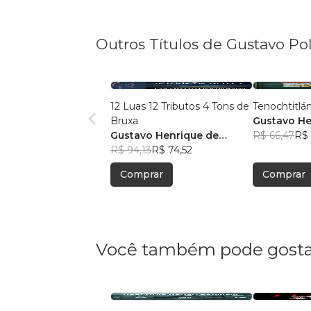
Outros Títulos de Gustavo Pol
12 Luas 12 Tributos 4 Tons de
Tenochtitlá
Bruxa
Gustavo He
Gustavo Henrique de
Oliveira Pol
R$ 66,47
R$ 
Oliveira Poltronieri
R$ 94,13
R$ 74,52
Comprar
Comprar
Você também pode gosta