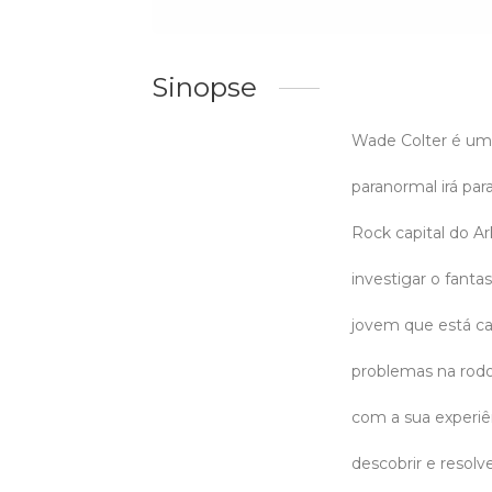
Sinopse
Wade Colter é um
paranormal irá para
Rock capital do A
investigar o fant
jovem que está c
problemas na rodov
com a sua experiên
descobrir e resolv