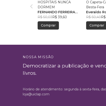
HOSPITAIS NUNCA
O Capeta-Ca
DORMEM
Besta-Fera
FERNANDO FERREIRA
Everaldo R
BARATELLA
R$ 50,03
R$ 39,60
R$ 50,40
R$
Comprar
Comprar
NOSSA MISSÃO
Democratizar a publicação e ven
livros.
Horário de atendimento: segunda à sexta-feira, da
loja@uiclap.com