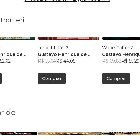
tronieri
n
Tenochtitlán 2
Wade Colter 2
nrique de
Gustavo Henrique de
Gustavo Henriq
tronieri
52,62
Oliveira Poltronieri
R$ 55,64
R$ 44,05
Oliveira Poltroni
R$ 69,83
R$ 55,29
Comprar
Comprar
r de