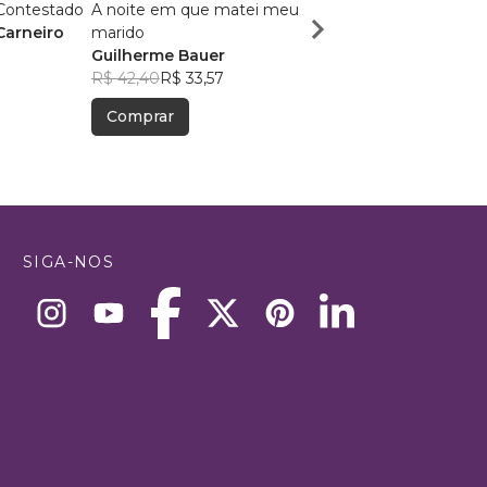
Contestado
A noite em que matei meu
Entre Dois Mundos
Carneiro
marido
Thiago H. S. Calsavar
Guilherme Bauer
R$ 50,40
R$ 39,90
R$ 42,40
R$ 33,57
Comprar
Comprar
SIGA-NOS