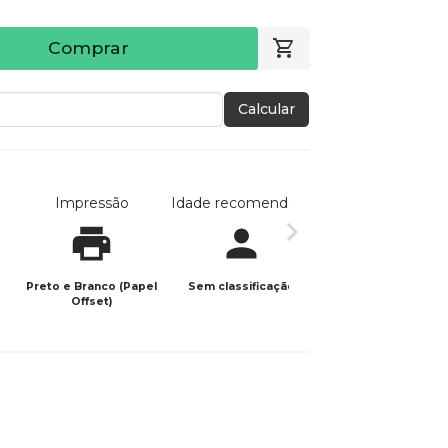
Comprar
Calcular
Impressão
Idade recomendada
Data de publicaç
Preto e Branco (Papel
Sem classificação
11/06/2026
Offset)