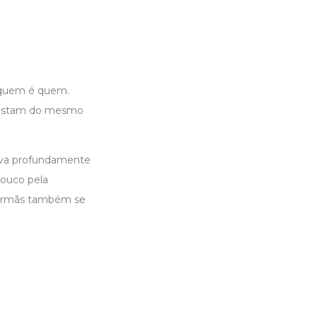
r quem é quem.
 gostam do mesmo
nava profundamente
pouco pela
s irmãs também se