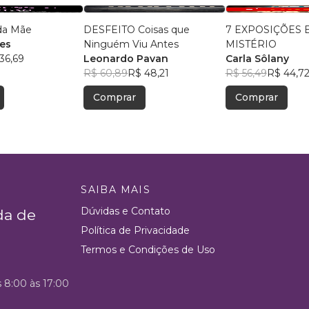
a Mãe
DESFEITO Coisas que
7 EXPOSIÇÕES 
es
Ninguém Viu Antes
MISTÉRIO
36,69
Leonardo Pavan
Carla Sôlany
R$ 60,89
R$ 48,21
R$ 56,49
R$ 44,7
Comprar
Comprar
SAIBA MAIS
Dúvidas e Contato
da de
Política de Privacidade
Termos e Condições de Uso
s 8:00 às 17:00