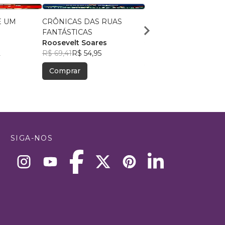
E UM
CRÔNICAS DAS RUAS
Os Herdeiros de Esper
FANTÁSTICAS
Edivaldo Pereira
Roosevelt Soares
R$ 48,37
R$ 38,30
2
R$ 69,41
R$ 54,95
Comprar
Comprar
SIGA-NOS