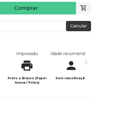
Comprar
Calcular
Impressão
Idade recomendada
Data de publicaç
Preto e Branco (Papel
Sem classificação
11/06/2026
Avena / Pólen)