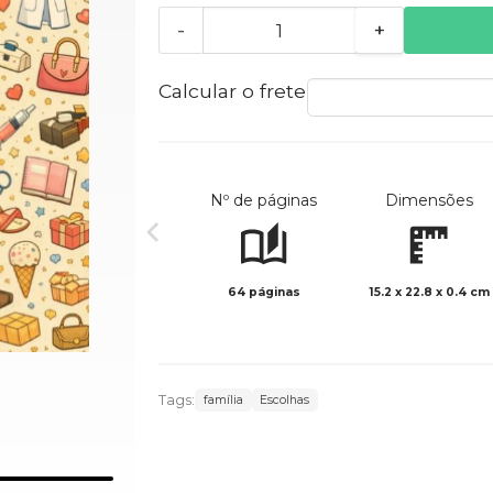
-
+
Calcular o frete
Nº de páginas
Dimensões
64 páginas
15.2 x 22.8 x 0.4 cm
Tags:
família
Escolhas