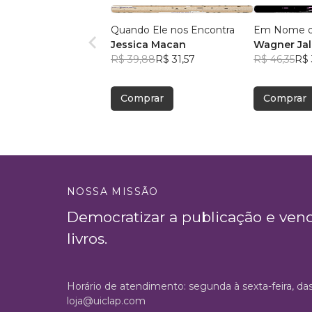
Quando Ele nos Encontra
Em Nome d
Jessica Macan
Wagner Jal
R$ 39,88
R$ 31,57
R$ 46,35
R$ 
Comprar
Comprar
NOSSA MISSÃO
Democratizar a publicação e ven
livros.
Horário de atendimento: segunda à sexta-feira, da
loja@uiclap.com