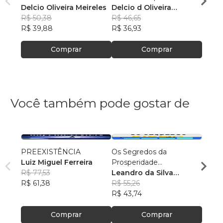
Delcio Oliveira Meireles
Delcio d Oliveira
Delci
R$ 50,38
Meireles
R$ 46,65
R$ 44
R$ 39,88
R$ 36,93
R$ 34
Comprar
Comprar
Você também pode gostar de
PREEXISTÊNCIA
Os Segredos da
Texto
Luiz Miguel Ferreira
Prosperidade
Ediçã
R$ 77,53
Encontrados na Bíblia
Leandro da Silva
Devai
R$ 61,38
Martins
R$ 55,26
R$ 81
R$ 43,74
R$ 64
Comprar
Comprar