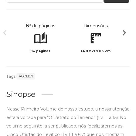
Nº de páginas
Dimensões
84 páginas
14.8 x 21 x 0.5 cm
Preto 
Tags:
AODLLV1
Sinopse
Nesse Primeiro Volume do nosso estudo, a nossa atenção
estará voltada para “O Retrato do Terreno” (Lv 11 a 15). No
volume seguinte, a ser publicado, nós focalizaremos as
Cinco Ofertas do Levítico (Lv 1.1 a 6.7) que nos mostram