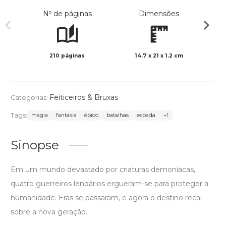
Nº de páginas
Dimensões
210 páginas
14.7 x 21 x 1.2 cm
Preto 
Feiticeiros & Bruxas
Categorias:
Tags:
magia
fantasia
épico
batalhas
espada
+1
Sinopse
Em um mundo devastado por criaturas demoníacas,
quatro guerreiros lendários ergueram-se para proteger a
humanidade. Eras se passaram, e agora o destino recai
sobre a nova geração.