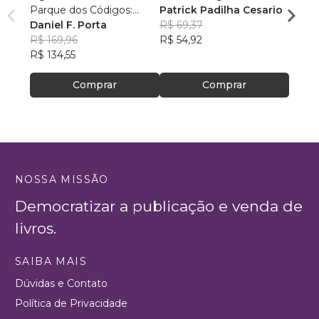
Parque dos Códigos:
Patrick Padilha Cesario
Alexa
Rumo ao Desconhecido
Daniel F. Porta
R$ 69,37
R$ 87
R$ 169,96
R$ 54,92
R$ 69
R$ 134,55
Comprar
Comprar
NOSSA MISSÃO
Democratizar a publicação e venda de
livros.
SAIBA MAIS
Dúvidas e Contato
Política de Privacidade