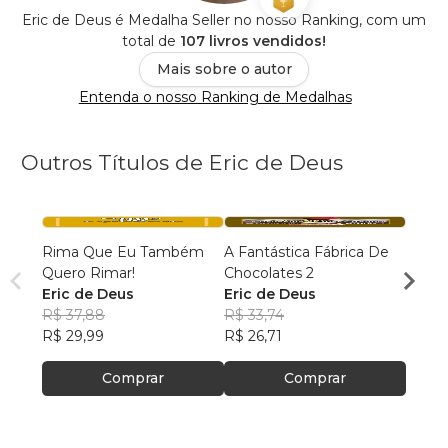
Eric de Deus é Medalha Seller no nosso Ranking, com um
total de
107 livros vendidos!
Mais sobre o autor
Entenda o nosso Ranking de Medalhas
Outros Títulos de Eric de Deus
Rima Que Eu Também
A Fantástica Fábrica De
Troca
Quero Rimar!
Chocolates 2
Porco
Eric de Deus
Eric de Deus
Eric 
R$ 37,88
R$ 33,74
R$ 38
R$ 29,99
R$ 26,71
R$ 30
Comprar
Comprar