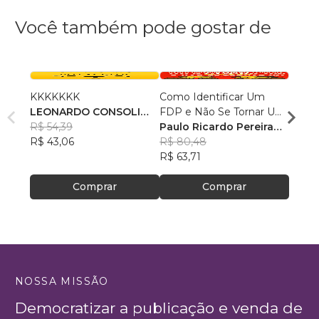
Você também pode gostar de
KKKKKKK
Como Identificar Um
A Mor
LEONARDO CONSOLI
FDP e Não Se Tornar Um
Muito
JÚNIOR
R$ 54,39
Deles
Paulo Ricardo Pereira
Rena
R$ 43,06
Ferreira
R$ 80,48
R$ 66
R$ 63,71
R$ 52
Comprar
Comprar
NOSSA MISSÃO
Democratizar a publicação e venda de