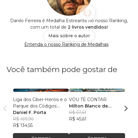
Danilo Ferreira é Medalha Estreante no nosso Ranking,
com um total de
2 livros vendidos!
Mais sobre o autor
Entenda o nosso Ranking de Medalhas
Você também pode gostar de
Liga dos Ciber-Heróis e o
VOU TE CONTAR
Fúria
Parque dos Códigos:
Milton Blanco de
Patri
Rumo ao Desconhecido
Daniel F. Porta
Abrunhosa Trindade
R$ 57,61
R$ 69
R$ 169,96
Filho
R$ 45,61
R$ 54
R$ 134,55