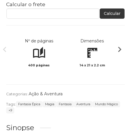
Calcular o frete
Calcular
Nº de páginas
Dimensões
400 páginas
14 x 21 x 2.2 cm
Preto 
Ação & Aventura
Categorias:
Tags:
Fantasia Épica
Magia
Fantasia
Aventura
Mundo Mágico
+9
Sinopse