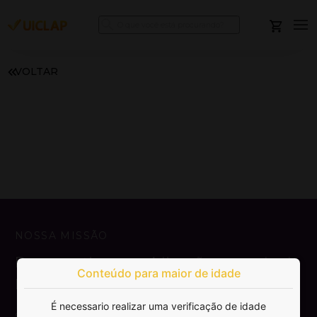
VOLTAR
NOSSA MISSÃO
Democratizar a publicação e venda de
Conteúdo para maior de idade
livros.
É necessario realizar uma verificação de idade
SAIBA MAIS