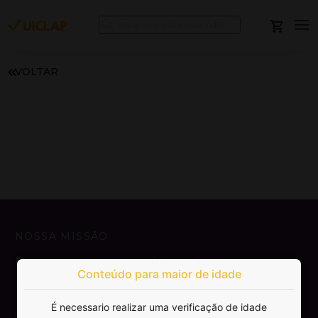
VOLTAR
NOSSA MISSÃO
Democratizar a publicação e venda de
Conteúdo para maior de idade
livros.
É necessario realizar uma verificação de idade
SAIBA MAIS