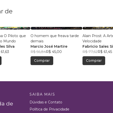
r de
a O Piloto que
O homem que freava tarde
Alain Prost: A Art
 o Mundo
demais
Velocidade
les Silva
Marcio José Martire
Fabricio Sales Si
 61,63
R$ 56,84
R$ 45,00
R$ 77,62
R$ 61,45
Comprar
Comprar
SAIBA MAIS
Dúvidas e Contato
da de
Política de Privacidade