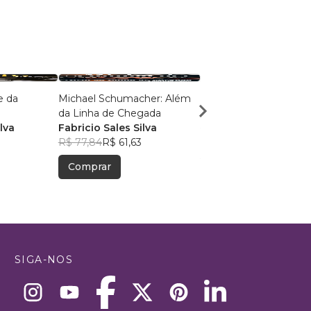
e da
Michael Schumacher: Além
AYRTON SENNA
da Linha de Chegada
PAULO CESAR MARTI
lva
Fabricio Sales Silva
R$ 151,96
R$ 120,30
R$ 77,84
R$ 61,63
Comprar
Comprar
SIGA-NOS