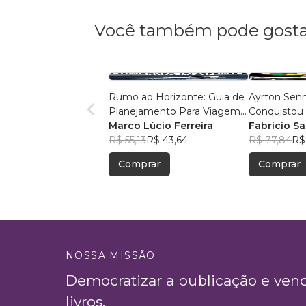
Você também pode gosta
Rumo ao Horizonte: Guia de
Ayrton Senn
Planejamento Para Viagem
Conquistou
de Motocicleta - Método
Marco Lúcio Ferreira
Fabricio Sa
I.P.O.E.
R$ 55,13
R$ 43,64
R$ 77,84
R$
Comprar
Comprar
NOSSA MISSÃO
Democratizar a publicação e ven
livros.