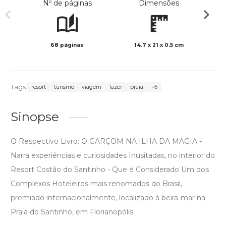
Nº de páginas
Dimensões
68 páginas
14.7 x 21 x 0.5 cm
Preto 
Tags:
resort
turismo
viagem
lazer
praia
+6
Sinopse
O Respectivo Livro: O GARÇOM NA ILHA DA MAGIA -
Narra experiências e curiosidades Inusitadas, no interior do
Resort Costão do Santinho - Que é Considerado Um dos
Complexos Hoteleiros mais renomados do Brasil,
premiado internacionalmente, localizado à beira-mar na
Praia do Santinho, em Florianopólis.