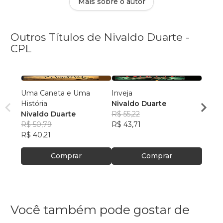
Mais sobre o autor
Outros Títulos de Nivaldo Duarte -
CPL
Uma Caneta e Uma
Inveja
Viven
História
Nivaldo Duarte
Nival
Nivaldo Duarte
R$ 55,22
R$ 63
R$ 50,79
R$ 43,71
R$ 50
R$ 40,21
Comprar
Comprar
Você também pode gostar de