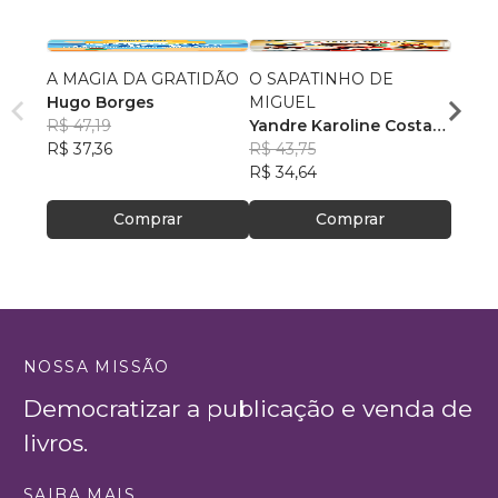
A MAGIA DA GRATIDÃO
O SAPATINHO DE
Perre
Hugo Borges
MIGUEL
Maria
R$ 47,19
Yandre Karoline Costa
R$ 64
R$ 37,36
Mourão
R$ 43,75
R$ 50
R$ 34,64
Comprar
Comprar
NOSSA MISSÃO
Democratizar a publicação e venda de
livros.
SAIBA MAIS