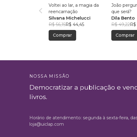
Voltei ao lar, a magia da
João pergun
reencarnação
que será?
Silvana Michelucci
Dila Bento
R$ 56,15
R$ 44,45
R$ 49,22
R$
Comprar
Comprar
NOSSA MISSÃO
Democratizar a publicação e ven
livros.
Horário de atendimento: segunda à sexta-feira, da
loja@uiclap.com