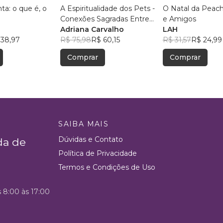
ta: o que é, o
A Espiritualidade dos Pets -
O Natal da Peach
Conexões Sagradas Entre
e Amigos
Humanos e Animais
Adriana Carvalho
LAH
 38,97
R$ 75,98
R$ 60,15
R$ 31,57
R$ 24,99
Comprar
Comprar
SAIBA MAIS
Dúvidas e Contato
da de
Política de Privacidade
Termos e Condições de Uso
s 8:00 às 17:00