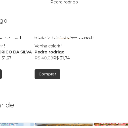
Pedro rodrigo
igo
r !
Venha colorir !
RIGO DA SILVA
Pedro rodrigo
 31,67
R$ 40,09
R$ 31,74
Comprar
r de