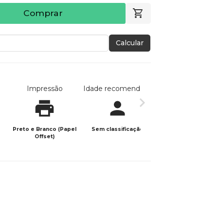
Comprar
Calcular
Impressão
Idade recomendada
Data de publicaç
Preto e Branco (Papel
Sem classificação
10/06/2026
Offset)