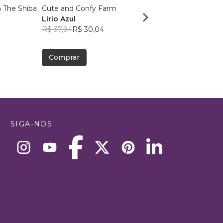
 The Shiba
Cute and Confy Farm
Prontuário Médico-
Lírio Azul
Veterinário - Manual Ét
R$ 37,94
R$ 30,04
Jurídico
Ariana Anari Gil
R$ 147,53
R$ 116,80
Comprar
Comprar
SIGA-NOS