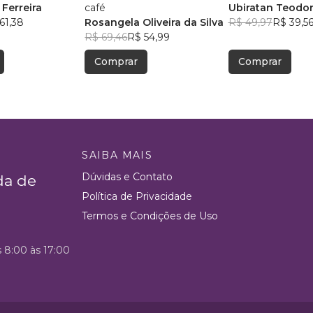
 Ferreira
café
Ubiratan Teodo
61,38
Rosangela Oliveira da Silva
R$ 49,97
R$ 39,5
R$ 69,46
R$ 54,99
Comprar
Comprar
SAIBA MAIS
Dúvidas e Contato
da de
Política de Privacidade
Termos e Condições de Uso
s 8:00 às 17:00