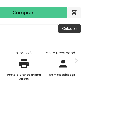
Comprar
Calcular
Impressão
Idade recomendada
Data de publicaç
Preto e Branco (Papel
Sem classificação
10/06/2026
Offset)