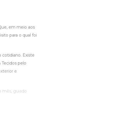
? Que, em meio aos
ito para o qual foi
 cotidiano. Existe
 Tecidos pelo
xterior e
um mês, guiado