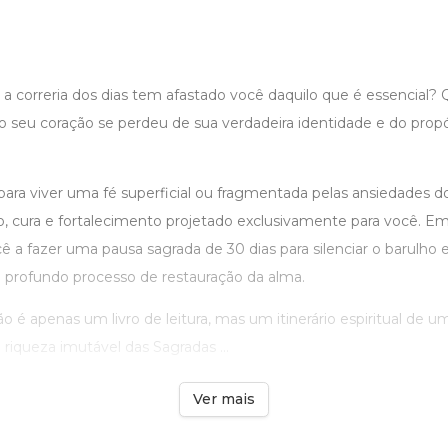
 a correria dos dias tem afastado você daquilo que é essencial
 seu coração se perdeu de sua verdadeira identidade e do propós
ara viver uma fé superficial ou fragmentada pelas ansiedades do
o, cura e fortalecimento projetado exclusivamente para você. Em
 a fazer uma pausa sagrada de 30 dias para silenciar o barulho e
profundo processo de restauração da alma.
o é apenas um livro de leitura, mas um itinerário espiritual de 
 riqueza imutável das Sagradas ...
Ver mais