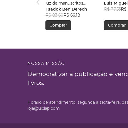
luz de manuscritos
Luiz Miguel
aramaicos e da cultura
Tsadok Ben Derech
R$ 77,53
R$ 
judaica
R$ 83,60
R$ 66,18
Comprar
Comprar
NOSSA MISSÃO
Democratizar a publicação e ven
livros.
Horário de atendimento: segunda à sexta-feira, da
loja@uiclap.com