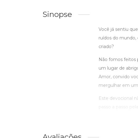
Sinopse
Você já sentiu que
ruídos do mundo, o
criado?
Não fomos feitos p
um lugar de abrig
Amor, convido você
mergulhar em um 
Este devocional nã
passo a passo pela
Avaliações