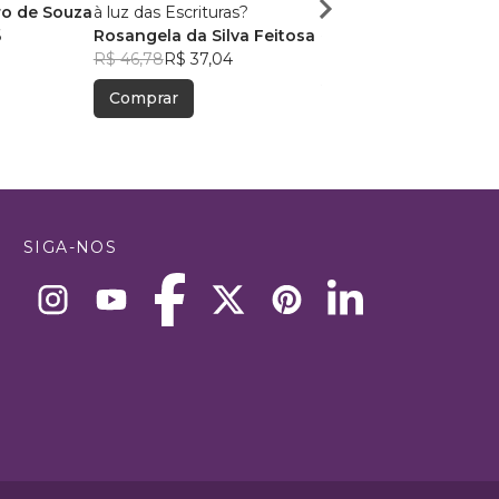
ro de Souza
à luz das Escrituras?
Alessandro Monteiro
6
Rosangela da Silva Feitosa
Menezes
R$ 56,71
R$ 44,90
R$ 46,78
R$ 37,04
Comprar
Comprar
SIGA-NOS