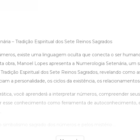
ária – Tradição Espiritual dos Sete Reinos Sagrados
meros, existe uma linguagem oculta que conecta o ser humano
ta obra, Manoel Lopes apresenta a Numerologia Setenária, um 
radição Espiritual dos Sete Reinos Sagrados, revelando como as
iam a personalidade, os ciclos da existência, os relacionamentos
rática, você aprenderá a interpretar números, compreender seus
zar esse conhecimento como ferramenta de autoconhecimento, eq
.
simbolismo sagrado dos números e pelos mistério ...