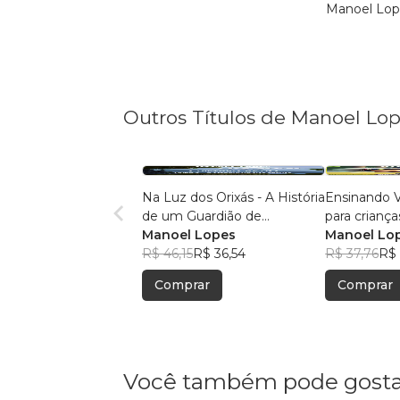
Manoel Lope
Outros Títulos de Manoel Lo
Na Luz dos Orixás - A História
Ensinando Valores e Virtudes
de um Guardião de
Umbanda
Manoel Lopes
Manoel Lo
R$ 46,15
R$ 36,54
R$ 37,76
R$ 
Comprar
Comprar
Você também pode gosta