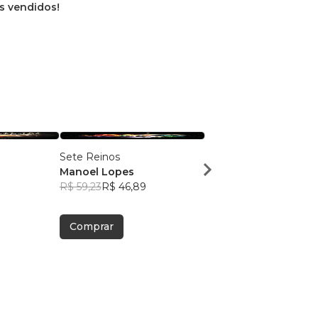
os vendidos!
Sete Reinos
Metafísica Umbandist
Manoel Lopes
Manoel Lopes
R$ 59,23
R$ 46,89
R$ 60,43
R$ 47,84
Comprar
Comprar