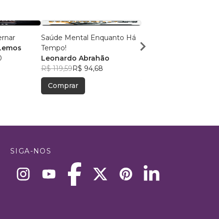
ernar
Saúde Mental Enquanto Há
Quando o Milagre nã
 Lemos
Tempo!
Alessandra Gomes Ba
0
Leonardo Abrahão
R$ 38,85
R$ 30,76
R$ 119,59
R$ 94,68
Comprar
Comprar
SIGA-NOS