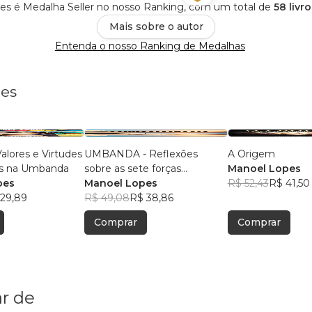
s é Medalha Seller no nosso Ranking, com um total de
58 livr
Mais sobre o autor
Entenda o nosso Ranking de Medalhas
pes
UMBANDA - Reflexões
A Origem
para crianças na Umbanda
sobre as sete forças
Manoel Lopes
pes
primordiais
Manoel Lopes
R$ 52,43
R$ 41,50
29,89
R$ 49,08
R$ 38,86
Comprar
Comprar
r de