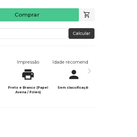
Comprar
Calcular
Impressão
Idade recomendada
Data de publicaç
Preto e Branco (Papel
Sem classificação
10/06/2026
Avena / Pólen)