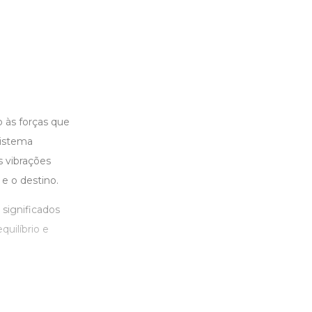
 às forças que
sistema
 vibrações
 e o destino.
 significados
uilíbrio e