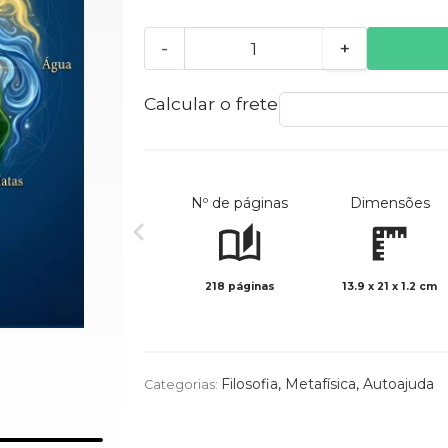
-
+
Calcular o frete
Nº de páginas
Dimensões
218 páginas
13.9 x 21 x 1.2 cm
Filosofia
,
Metafísica
,
Autoajuda
Categorias: