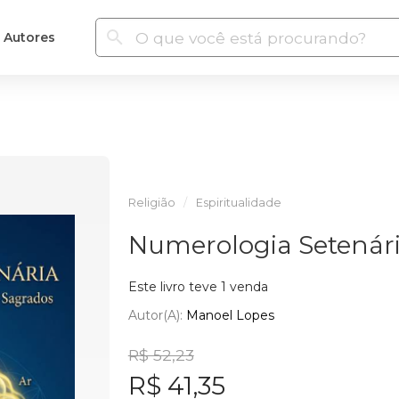
Autores
Religião
Espiritualidade
Numerologia Setenár
Este livro teve 1 venda
Autor(a):
Manoel Lopes
R$ 52,23
R$ 41,35