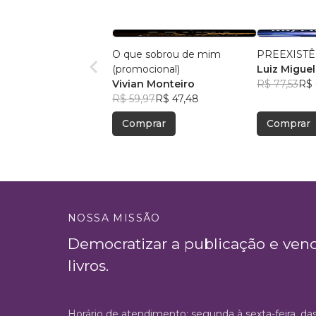
O que sobrou de mim
PREEXISTÊ
(promocional)
Luiz Miguel
Vivian Monteiro
R$ 77,53
R$ 
R$ 59,97
R$ 47,48
Comprar
Comprar
NOSSA MISSÃO
Democratizar a publicação e ven
livros.
Horário de atendimento: segunda à sexta-feira, da