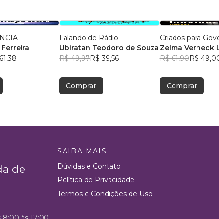
NCIA
Falando de Rádio
Criados para Gov
 Ferreira
Ubiratan Teodoro de Souza
Zelma Verneck
61,38
R$ 49,97
R$ 39,56
R$ 61,90
R$ 49,0
Comprar
Comprar
SAIBA MAIS
Dúvidas e Contato
da de
Política de Privacidade
Termos e Condições de Uso
s 8:00 às 17:00