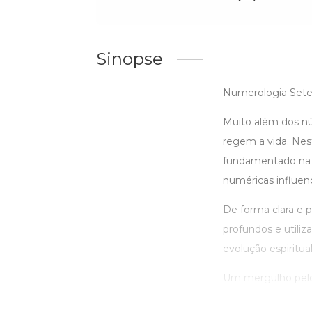
Sinopse
Numerologia Seten
Muito além dos nú
regem a vida. Nes
fundamentado na T
numéricas influenc
De forma clara e p
profundos e utili
evolução espiritual
Um mergulho pelo 