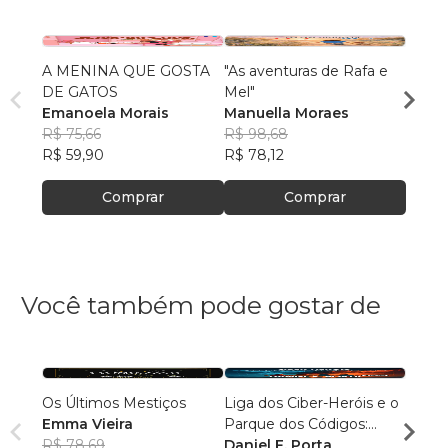
A MENINA QUE GOSTA
"As aventuras de Rafa e
"Cele
DE GATOS
Mel"
Drag
Emanoela Morais
Manuella Moraes
Manue
R$ 75,66
R$ 98,68
R$ 97
R$ 59,90
R$ 78,12
R$ 76
Comprar
Comprar
Você também pode gostar de
Os Últimos Mestiços
Liga dos Ciber-Heróis e o
ADES
Emma Vieira
Parque dos Códigos:
INST
R$ 78,69
Rumo ao Desconhecido
Daniel F. Porta
FERN