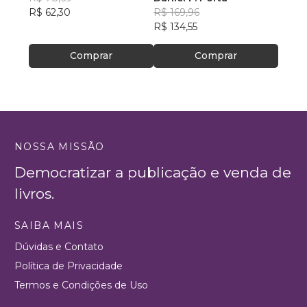
R$ 62,30
R$ 169,96
R$ 12
R$ 134,55
R$ 10
Comprar
Comprar
NOSSA MISSÃO
Democratizar a publicação e venda de
livros.
SAIBA MAIS
Dúvidas e Contato
Política de Privacidade
Termos e Condições de Uso