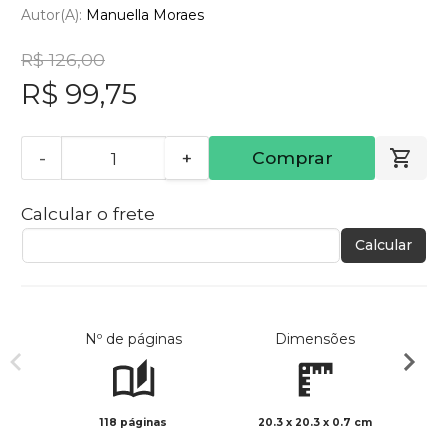
Autor(a):
Manuella Moraes
R$ 126,00
R$ 99,75
-
+
Comprar
Calcular o frete
Calcular
Nº de páginas
Dimensões
118 páginas
20.3 x 20.3 x 0.7 cm
Col