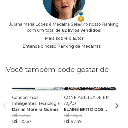
Juliana Maria Lopes é Medalha Seller no nosso Ranking,
com um total de
62 livros vendidos!
Mais sobre o autor
Entenda o nosso Ranking de Medalhas
Você também pode gostar de
Condomínios
CONFIABILIDADE EM
O MS
Inteligentes: Tecnologias
AÇÃO
Ricar
e Táticas para uma
Daniel Moreira Gomes
ELAINE BRITO DOS
Pinhe
R$ 94
Gestão Eficaz.
R$ 152,42
SANTOS SEPULVEDA
R$ 123,14
R$ 75
R$ 120,67
R$ 97,49