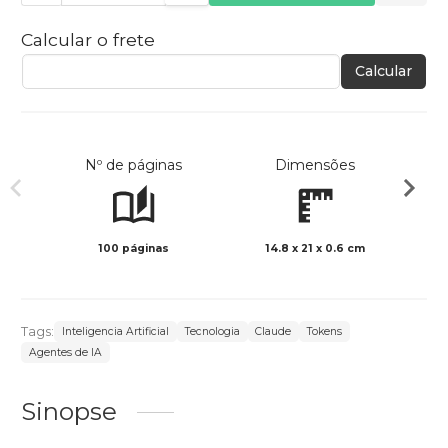
Calcular o frete
Calcular
Nº de páginas
Dimensões
100 páginas
14.8 x 21 x 0.6 cm
Preto 
Tags:
Inteligencia Artificial
Tecnologia
Claude
Tokens
Agentes de IA
Sinopse