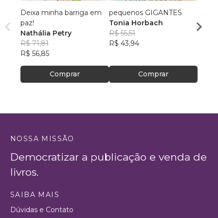
Deixa minha barriga em
pequenos GIGANTES
As Ba
paz!
Tonia Horbach
Delma
Nathália Petry
R$ 55,51
R$ 54
R$ 71,81
R$ 43,94
R$ 42
R$ 56,85
Comprar
Comprar
NOSSA MISSÃO
Democratizar a publicação e venda de
livros.
SAIBA MAIS
Dúvidas e Contato