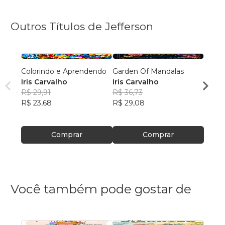
Outros Títulos de Jefferson
Colorindo e Aprendendo
Garden Of Mandalas
Color
Iris Carvalho
Iris Carvalho
Iris 
R$ 29,91
R$ 36,73
R$ 29
R$ 23,68
R$ 29,08
R$ 23
Comprar
Comprar
Você também pode gostar de