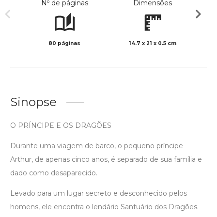
Nº de páginas
Dimensões
80 páginas
14.7 x 21 x 0.5 cm
Preto 
Sinopse
O PRÍNCIPE E OS DRAGÕES
Durante uma viagem de barco, o pequeno príncipe
Arthur, de apenas cinco anos, é separado de sua família e
dado como desaparecido.
Levado para um lugar secreto e desconhecido pelos
homens, ele encontra o lendário Santuário dos Dragões.