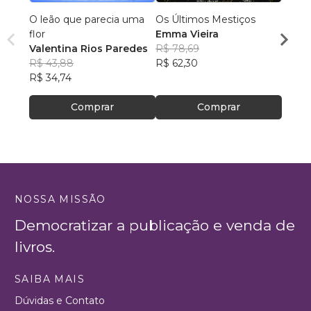
O leão que parecia uma
Os Últimos Mestiços
Lia e
flor
Emma Vieira
Julia
Valentina Rios Paredes
R$ 78,69
R$ 45
R$ 43,88
R$ 62,30
R$ 35
R$ 34,74
Comprar
Comprar
NOSSA MISSÃO
Democratizar a publicação e venda de
livros.
SAIBA MAIS
Dúvidas e Contato