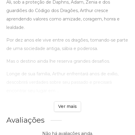
Ali, sob a proteção de Daphns, Adam, Zenia e dos
guardiões do Código dos Dragões, Arthur cresce
aprendendo valores como amizade, coragem, honra e
lealdade.
Por dez anos ele vive entre os dragões, tornando-se parte
de uma sociedade antiga, sábia e poderosa.
Mas o destino ainda lhe reserva grandes desafios.
Longe de sua família, Arthur enfrentará anos de exílio,
descobrirá verdades sobre seu passado e precisará
encontrar seu lugar em ...
Ver mais
Avaliações
Não há avaliações ainda.