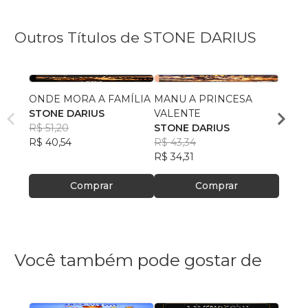
Outros Títulos de STONE DARIUS
ONDE MORA A FAMÍLIA
MANU A PRINCESA
A PR
STONE DARIUS
VALENTE
PRÍN
R$ 51,20
STONE DARIUS
Stone
R$ 40,54
R$ 43,34
R$ 43
R$ 34,31
R$ 34
Comprar
Comprar
Você também pode gostar de